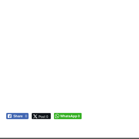
04/1967
5,0400
05/1967
1,4000
06/1967
1,6600
07/1967
0,9300
08/1967
1,9400
09/1967
1,9500
10/1967
1,1500
11/1967
1,4400
12/1967
0,3700
WhatsApp
Post 0
Share
0
0