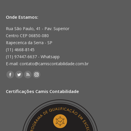
Onde Estamos:
Rua São Paulo, 41 - Pav. Superior
Centro CEP 06850-080
Itapecerica da Serra - SP
(11) 4668-8145
(11) 97447-6637 - Whatsapp
E-mail: contato@camiscontabilidade.com.br
Encontre-nos em:
Facebook
Twitter
Rss
Instagram
page
page
page
page
Certificações Camis Contabilidade
opens
opens
opens
opens
in
in
in
in
new
new
new
new
window
window
window
window