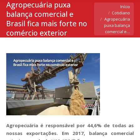
Agropecuária puxa
Você está aqui:
Início
balança comercial e
Cotidiano
Agropecuária
Brasil fica mais forte no
puxa balança
comércio exterior
comercial e…
Agropecuária é responsável por 44,6% de todas as
nossas exportações. Em 2017, balança comercial