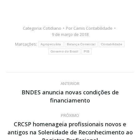
Categoria:
Cotidiano
Por
Camis Contabilidade
9 de março de 2018
Marcações:
Agropecuária
Balança Comercial
Contabilidade
Governo do Brasil
PIB
Navegação
ANTERIOR
de
BNDES anuncia novas condições de
Post
financiamento
post:
anterior:
PRÓXIMO
CRCSP homenageia profissionais novos e
antigos na Solenidade de Reconhecimento ao
Próximo
post: