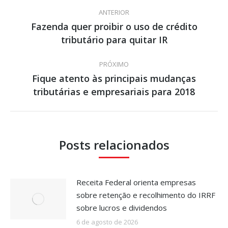
Navegação
ANTERIOR
de
Fazenda quer proibir o uso de crédito
Post
tributário para quitar IR
post:
anterior:
PRÓXIMO
Fique atento às principais mudanças
Próximo
tributárias e empresariais para 2018
post:
Posts relacionados
Receita Federal orienta empresas
sobre retenção e recolhimento do IRRF
sobre lucros e dividendos
6 de agosto de 2026