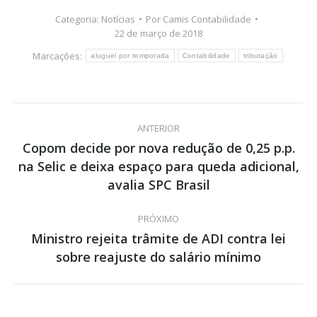
Categoria:
Notícias
Por
Camis Contabilidade
22 de março de 2018
Marcações:
aluguel por temporada
Contabilidade
tributação
Navegação
ANTERIOR
de
Copom decide por nova redução de 0,25 p.p.
na Selic e deixa espaço para queda adicional,
Post
post:
anterior:
avalia SPC Brasil
PRÓXIMO
Ministro rejeita trâmite de ADI contra lei
Próximo
sobre reajuste do salário mínimo
post: