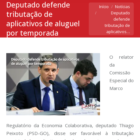
Deputado defende
Você está aqui:
Início
Notícias
tributação de
Deputado
defende
aplicativos de aluguel
tributação de
por temporada
aplicativos…
O relator
da
Comissão
Especial do
Marco
Regulatório da Economia Colaborativa, deputado Thiago
Peixoto (PSD-GO), disse ser favorável à tributação