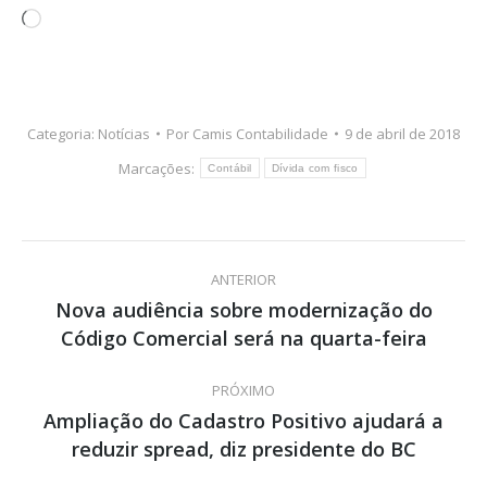
Carregando...
Categoria:
Notícias
Por
Camis Contabilidade
9 de abril de 2018
Marcações:
Contábil
Dívida com fisco
Navegação
ANTERIOR
de
Nova audiência sobre modernização do
Post
Código Comercial será na quarta-feira
post:
anterior:
PRÓXIMO
Ampliação do Cadastro Positivo ajudará a
Próximo
reduzir spread, diz presidente do BC
post: