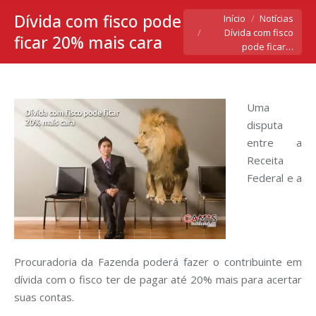
Dívida com fisco pode
Você está aqui:
Início
Notícias
Dívida com fisco
ficar 20% mais cara
pode ficar…
Uma
disputa
entre a
Receita
Federal e a
Procuradoria da Fazenda poderá fazer o contribuinte em
dívida com o fisco ter de pagar até 20% mais para acertar
suas contas.