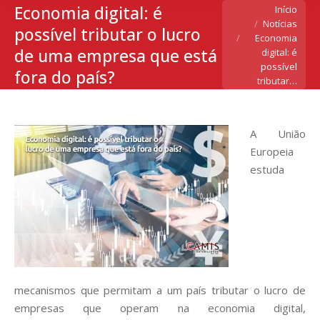
Economia digital: é
Você está aqui:
Início
Notícias
possível tributar o lucro
Economia
de uma empresa que está
digital: é
possível
fora do país?
tributar…
A União
Europeia
estuda
mecanismos que permitam a um país tributar o lucro de
empresas que operam na economia digital,