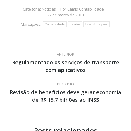
Categoria:
Notícias
Por
Camis Contabilidade
27 de março de 2018
Marcações:
Contabilidade
tributar
União Europeia
Navegação
ANTERIOR
de
Regulamentado os serviços de transporte
Post
com aplicativos
post:
anterior:
PRÓXIMO
Revisão de benefícios deve gerar economia
Próximo
de R$ 15,7 bilhões ao INSS
post:
Posts relacionados