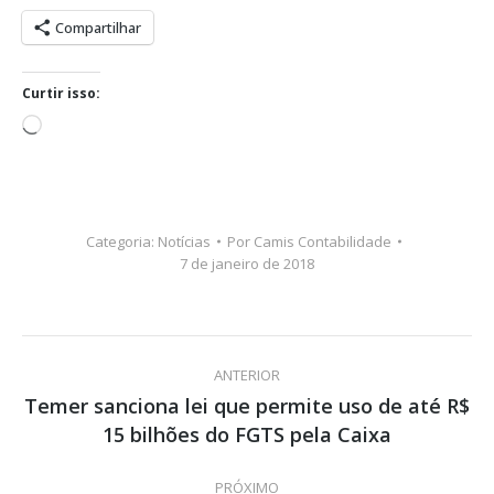
Compartilhar
Curtir isso:
Carregando...
Categoria:
Notícias
Por
Camis Contabilidade
7 de janeiro de 2018
Navegação
ANTERIOR
de
Temer sanciona lei que permite uso de até R$
Post
15 bilhões do FGTS pela Caixa
post:
anterior:
PRÓXIMO