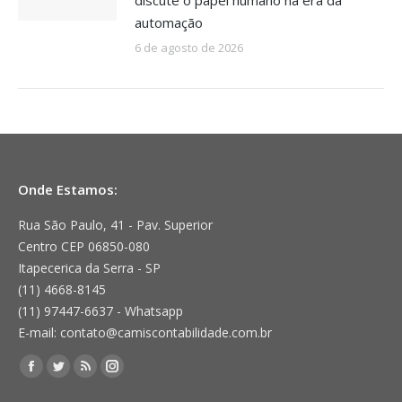
discute o papel humano na era da
automação
6 de agosto de 2026
Onde Estamos:
Rua São Paulo, 41 - Pav. Superior
Centro CEP 06850-080
Itapecerica da Serra - SP
(11) 4668-8145
(11) 97447-6637 - Whatsapp
E-mail: contato@camiscontabilidade.com.br
Encontre-nos em:
Facebook
Twitter
Rss
Instagram
page
page
page
page