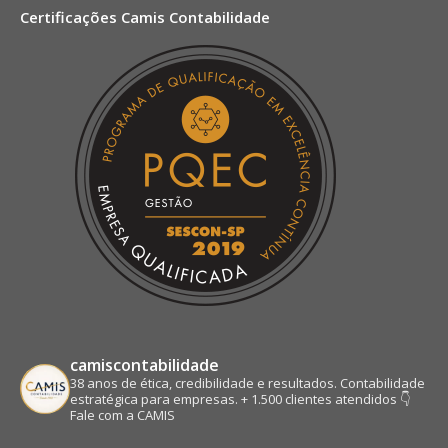
Certificações Camis Contabilidade
opens
opens
opens
opens
in
in
in
in
new
new
new
new
window
window
window
window
camiscontabilidade
38 anos de ética, credibilidade e resultados.
Contabilidade
estratégica para empresas.
+ 1.500 clientes atendidos
👇
Fale com a CAMIS