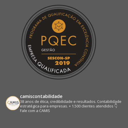
in
in
in
in
new
new
new
new
window
window
window
window
camiscontabilidade
38 anos de ética, credibilidade e resultados.
Contabilidade
estratégica para empresas.
+ 1.500 clientes atendidos
👇
Fale com a CAMIS