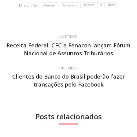
Marcações:
Contábil
Declaração
DIRPF
IR
IRPF
Navegação
ANTERIOR
de
Receita Federal, CFC e Fenacon lançam Fórum
Post
Nacional de Assuntos Tributários
post:
anterior:
PRÓXIMO
Clientes do Banco do Brasil poderão fazer
Próximo
transações pelo Facebook
post:
Posts relacionados