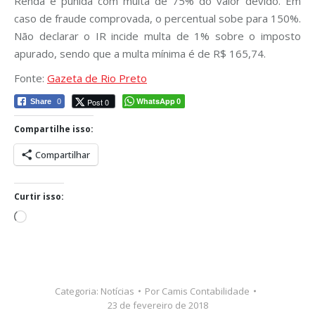
Renda é punida com multa de 75% do valor devido. Em
caso de fraude comprovada, o percentual sobe para 150%.
Não declarar o IR incide multa de 1% sobre o imposto
apurado, sendo que a multa mínima é de R$ 165,74.
Fonte:
Gazeta de Rio Preto
WhatsApp
Post 0
Share
0
0
Compartilhe isso:
Compartilhar
Curtir isso:
Carregando...
Categoria:
Notícias
Por
Camis Contabilidade
23 de fevereiro de 2018