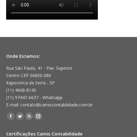
Onde Estamos:
Rua São Paulo, 41 - Pav. Superior
Centro CEP 06850-080
Itapecerica da Serra - SP
(11) 4668-8145
(11) 97447-6637 - Whatsapp
E-mail: contato@camiscontabilidade.com.br
Encontre-nos em:
Facebook
Twitter
Rss
Instagram
page
page
page
page
Certificações Camis Contabilidade
opens
opens
opens
opens