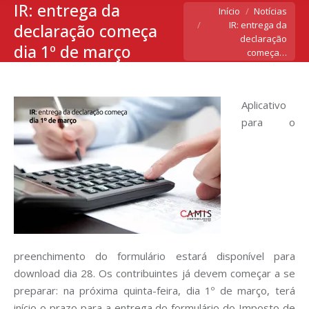
IR: entrega da
Você está aqui:
Início
Notícias
IR: entrega da
declaração começa
declaração
dia 1º de março
começa…
Aplicativo
para o
preenchimento do formulário estará disponível para
download dia 28. Os contribuintes já devem começar a se
preparar: na próxima quinta-feira, dia 1º de março, terá
início o prazo para a entrega do formulário do Imposto de