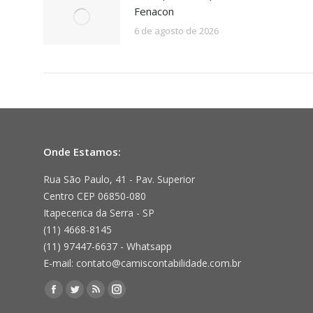
Fenacon
6 de agosto de 2026
Onde Estamos:
Rua São Paulo, 41 - Pav. Superior
Centro CEP 06850-080
Itapecerica da Serra - SP
(11) 4668-8145
(11) 97447-6637 - Whatsapp
E-mail: contato@camiscontabilidade.com.br
Encontre-nos em:
Facebook
Twitter
Rss
Instagram