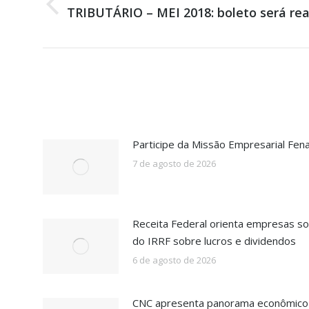
de
Post
TRIBUTÁRIO – MEI 2018: boleto será re
post:
anterior:
Participe da Missão Empresarial Fen
7 de agosto de 2026
Receita Federal orienta empresas so
do IRRF sobre lucros e dividendos
6 de agosto de 2026
CNC apresenta panorama econômico b