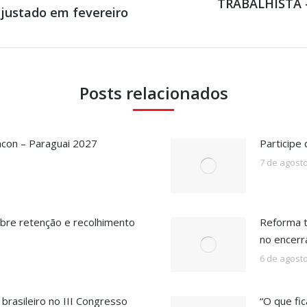
TRABALHISTA – 
ajustado em fevereiro
Próximo
post:
Posts relacionados
acon – Paraguai 2027
Participe
7 de agost
bre retenção e recolhimento
Reforma t
no encer
6 de agost
rasileiro no III Congresso
“O que fic