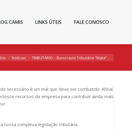
LOG CAMIS
LINKS ÚTEIS
FALE CONOSCO
ê está aqui:
ício
Notícias
TRIBUTÁRIO – Burocracia Tributária “Mata”…
 do necessário é um mal que deve ser combatido. Afinal,
eciosos recursos da empresa para contribuir ainda mais
mo!
 nossa complexa legislação tributária.