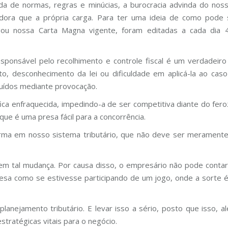
da de normas, regras e minúcias, a burocracia advinda do nos
dora que a própria carga. Para ter uma ideia de como pode
ou nossa Carta Magna vigente, foram editadas a cada dia 
sponsável pelo recolhimento e controle fiscal é um verdadei
, desconhecimento da lei ou dificuldade em aplicá-la ao cas
uídos mediante provocação.
fica enfraquecida, impedindo-a de ser competitiva diante do fe
ue é uma presa fácil para a concorrência.
orma em nosso sistema tributário, que não deve ser meramente
dem tal mudança. Por causa disso, o empresário não pode contar
sa como se estivesse participando de um jogo, onde a sorte é
planejamento tributário. E levar isso a sério, posto que isso,
estratégicas vitais para o negócio.