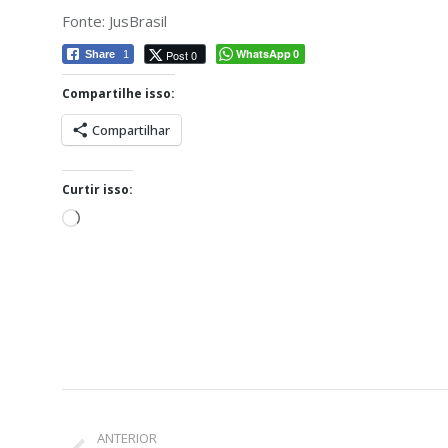
Fonte: JusBrasil
WhatsApp
Post 0
Share
1
0
Compartilhe isso:
Compartilhar
Curtir isso:
Carregando...
Navegação
ANTERIOR