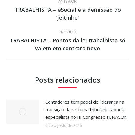
ANTERIOR
de
TRABALHISTA – eSocial e a demissão do
Post
‘jeitinho’
post:
anterior:
PRÓXIMO
TRABALHISTA – Pontos da lei trabalhista só
Próximo
valem em contrato novo
post:
Posts relacionados
Contadores têm papel de liderança na
transição da reforma tributária, aponta
especialista no III Congresso FENACON
6 de agosto de 2026