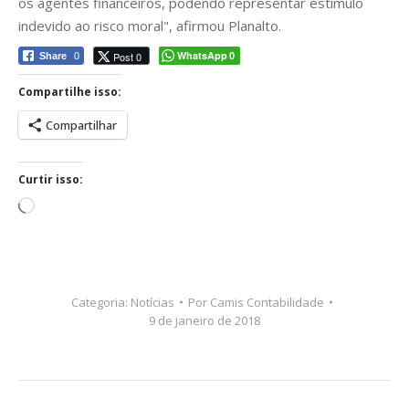
os agentes financeiros, podendo representar estímulo
indevido ao risco moral", afirmou Planalto.
WhatsApp
Post 0
Share
0
0
Compartilhe isso:
Compartilhar
Curtir isso:
Carregando...
Categoria:
Notícias
Por
Camis Contabilidade
9 de janeiro de 2018
Navegação