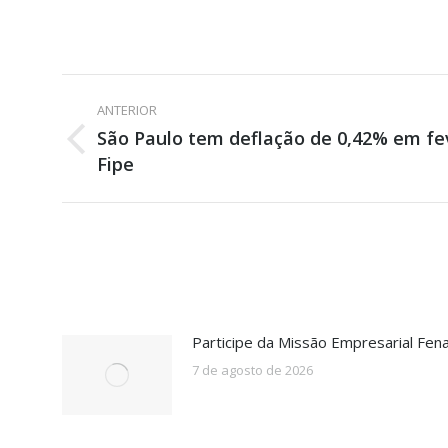
Navegação
ANTERIOR
de
São Paulo tem deflação de 0,42% em fe
Post
Fipe
post:
anterior:
Participe da Missão Empresarial Fen
7 de agosto de 2026