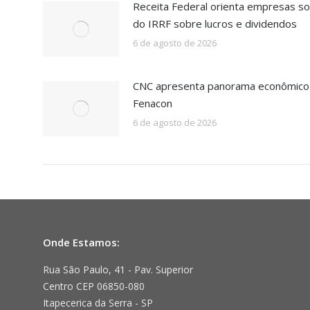
Receita Federal orienta empresas so
do IRRF sobre lucros e dividendos
6 de agosto de 2026
CNC apresenta panorama econômico b
Fenacon
6 de agosto de 2026
Onde Estamos:
Rua São Paulo, 41 - Pav. Superior
Centro CEP 06850-080
Itapecerica da Serra - SP