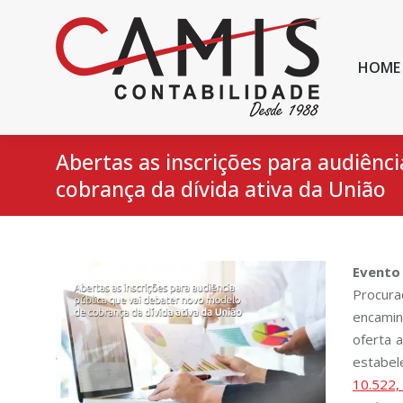
HOME
Abertas as inscrições para audiênc
cobrança da dívida ativa da União
Evento
Procura
encamin
oferta 
estabel
10.522,