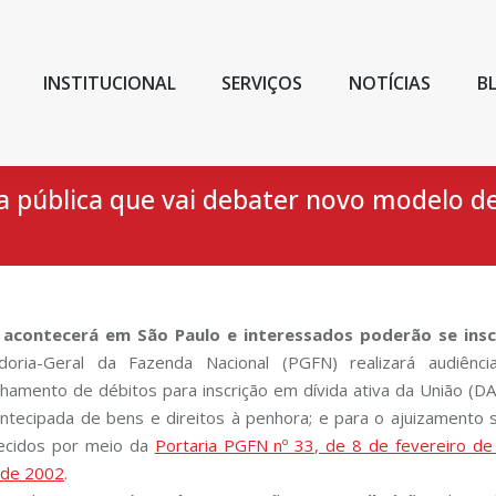
INSTITUCIONAL
SERVIÇOS
NOTÍCIAS
B
ia pública que vai debater novo modelo d
 acontecerá em São Paulo e interessados poderão se insc
doria-Geral da Fazenda Nacional (PGFN) realizará audiênc
hamento de débitos para inscrição em dívida ativa da União (DAU
antecipada de bens e direitos à penhora; e para o ajuizamento 
ecidos por meio da
Portaria PGFN nº 33, de 8 de fevereiro d
 de 2002
.