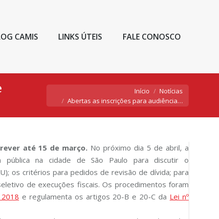
LOG CAMIS
LINKS ÚTEIS
FALE CONOSCO
e
Você está aqui:
Início
Notícias
Abertas as inscrições para audiência…
rever até 15 de março.
No próximo dia 5 de abril, a
ia pública na cidade de São Paulo para discutir o
); os critérios para pedidos de revisão de dívida; para
seletivo de execuções fiscais. Os procedimentos foram
e 2018
e regulamenta os artigos 20-B e 20-C da
Lei nº