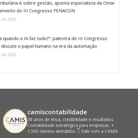
ributária é sobre gestão, aponta especialista da Omie
ramento do III Congresso FENACON
o de 2026
a quando a IA faz tudo?”: palestra do III Congresso
discute o papel humano na era da automação
o de 2026
camiscontabilidade
38 anos de ética, credibilidade e resultados.
Contabilidade estratégica para empresas.
+
1.500 clientes atendidos
👇 Fale com a CAMIS