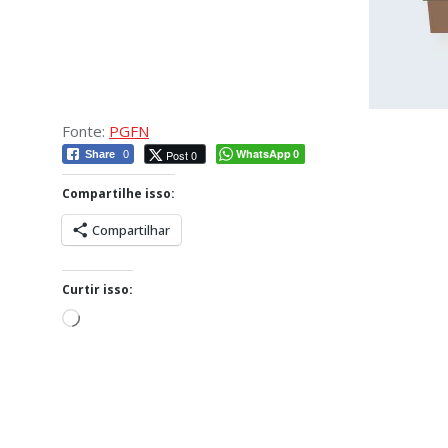
Fonte:
PGFN
WhatsApp
Post 0
Share
0
0
Compartilhe isso:
Compartilhar
Curtir isso:
Carregando...