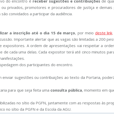
ivo do encontro é
receber sugestões e contribuições
de qual
s ou privados, promotores e procuradores de justiça e demais p
são convidados a participar da audiência.
lizar a inscrição até o dia 15 de março
, por meio
deste link
cussão. Importante alertar que as vagas são limitadas a 200 pes
 de expositores. A ordem de apresentações vai respeitar a orde
e de cada uma delas. Cada expositor terá até cinco minutos par
manifestações.
hospedagem dos participantes do encontro.
m enviar sugestões ou contribuições ao texto da Portaria, pod
taria para que seja feita uma
consulta pública
, momento em que 
ibilizadas no sítio da PGFN, juntamente com as respostas às pro
blico no sítio da PGFN e da Escola da AGU.