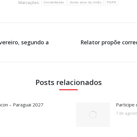
Marcações:
Contabilidade
dívida ativa da União
PGFN
vereiro, segundo a
Relator propõe corre
Próximo
post:
Posts relacionados
acon – Paraguai 2027
Participe
7 de agost