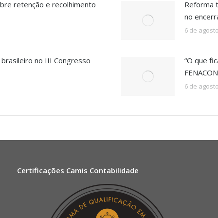
bre retenção e recolhimento
Reforma t
no encer
6 de agost
rasileiro no III Congresso
“O que fic
FENACON 
6 de agost
Certificações Camis Contabilidade