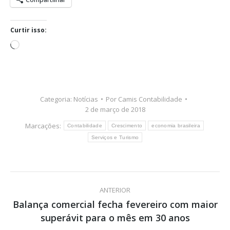
Curtir isso:
Carregando...
Categoria:
Notícias
Por
Camis Contabilidade
2 de março de 2018
Marcações:
Contabilidade
Crescimento
economia brasileira
Serviços e Turismo
Navegação
ANTERIOR
de
Balança comercial fecha fevereiro com maior
Post
superávit para o mês em 30 anos
post:
anterior: