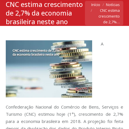
CNC estima crescimento
Você está aqui:
Início
Notícias
CNC estima
de 2,7% da economia
crescimento
brasileira neste ano
de 2,7%…
A
Confederação Nacional do Comércio de Bens, Serviços e
Turismo (CNC) estimou hoje (1°), crescimento de 2,7%
para a economia brasileira em 2018. A projeção foi feita
depois da divulgação dos dados do Produto Interno Bruto