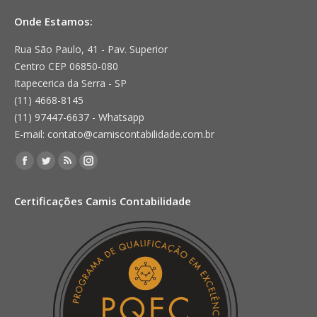
Onde Estamos:
Rua São Paulo, 41 - Pav. Superior
Centro CEP 06850-080
Itapecerica da Serra - SP
(11) 4668-8145
(11) 97447-6637 - Whatsapp
E-mail: contato@camiscontabilidade.com.br
Encontre-nos em:
Facebook
Twitter
Rss
Instagram
page
page
page
page
Certificações Camis Contabilidade
opens
opens
opens
opens
in
in
in
in
new
new
new
new
window
window
window
window