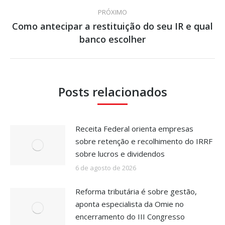
PRÓXIMO
Como antecipar a restituição do seu IR e qual
Próximo
banco escolher
post:
Posts relacionados
Receita Federal orienta empresas
sobre retenção e recolhimento do IRRF
sobre lucros e dividendos
6 de agosto de 2026
Reforma tributária é sobre gestão,
aponta especialista da Omie no
encerramento do III Congresso