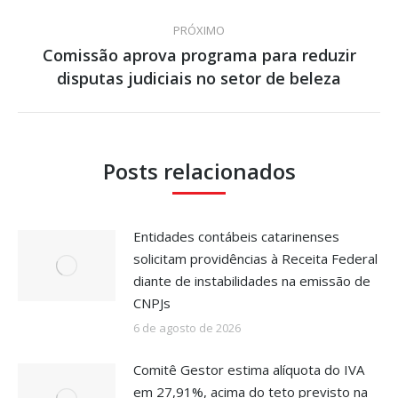
post:
PRÓXIMO
Comissão aprova programa para reduzir
Próximo
disputas judiciais no setor de beleza
post:
Posts relacionados
Entidades contábeis catarinenses
solicitam providências à Receita Federal
diante de instabilidades na emissão de
CNPJs
6 de agosto de 2026
Comitê Gestor estima alíquota do IVA
em 27,91%, acima do teto previsto na