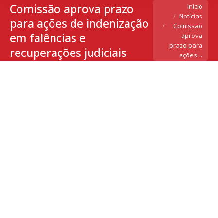
Comissão aprova prazo
Você está aqui:
Início
Notícias
para ações de indenização
Comissão
em falências e
aprova
prazo para
recuperações judiciais
ações…