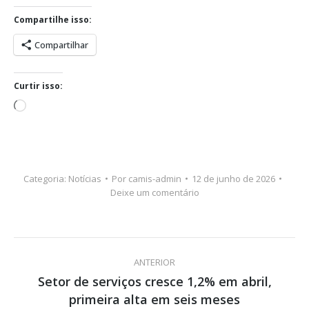
Compartilhe isso:
Compartilhar
Curtir isso:
Carregando...
Categoria:
Notícias
Por
camis-admin
12 de junho de 2026
Deixe um comentário
Navegação
ANTERIOR
de
Setor de serviços cresce 1,2% em abril,
Post
primeira alta em seis meses
anterior: