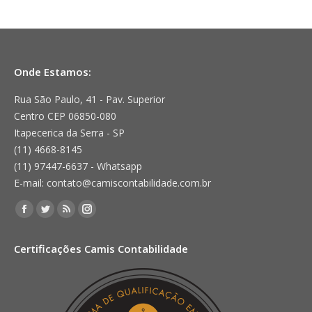
Onde Estamos:
Rua São Paulo, 41 - Pav. Superior
Centro CEP 06850-080
Itapecerica da Serra - SP
(11) 4668-8145
(11) 97447-6637 - Whatsapp
E-mail: contato@camiscontabilidade.com.br
Encontre-nos em:
Facebook
Twitter
Rss
Instagram
page
page
page
page
Certificações Camis Contabilidade
opens
opens
opens
opens
in
in
in
in
new
new
new
new
window
window
window
window