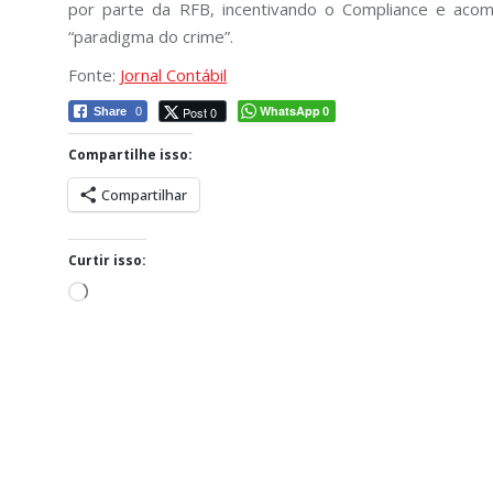
por parte da RFB, incentivando o Compliance e aco
“paradigma do crime”.
Fonte:
Jornal Contábil
WhatsApp
Post 0
Share
0
0
Compartilhe isso:
Compartilhar
Curtir isso:
Carregando...