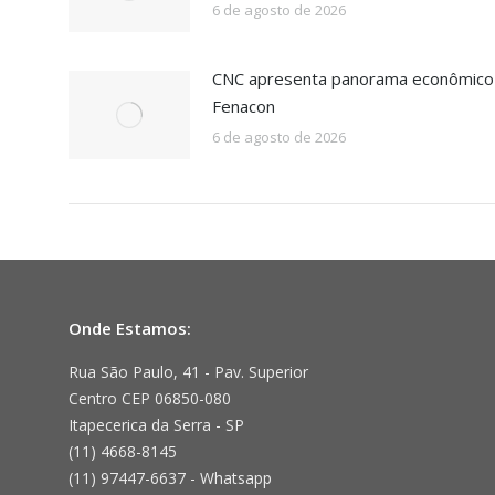
6 de agosto de 2026
CNC apresenta panorama econômico b
Fenacon
6 de agosto de 2026
Onde Estamos:
Rua São Paulo, 41 - Pav. Superior
Centro CEP 06850-080
Itapecerica da Serra - SP
(11) 4668-8145
(11) 97447-6637 - Whatsapp