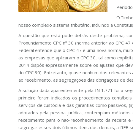
Período
O “limb
nosso complexo sistema tributário, incluindo a Constitui
A questão que está pode detrás deste problema, co
Pronunciamento CPC nº 30 (norma anterior ao CPC 47 
Federal entende que o CPC 47 é uma nova norma, muito
as empresas que aplicaram o CPC 30, tal como explicit
2014 dispôs expressamente sobre os ajustes que dever
do CPC 30). Entretanto, quase nenhum dos relevantes 
ao recebimento, as segregações das obrigações de des
A solução dada aparentemente pela IN 1.771 foi a segu
primeiro foram indicados os procedimentos contábeis
serviços de custódia e das garantias como passivos, 
adotados pela pessoa jurídica, contemplam métodos ou 
recebimento para o não-reconhecimento da receita e 
segregar esses dois últimos itens dos demais, a RFB s