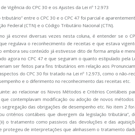
 de Vigência do CPC 30 e os Ajustes da Lei nº 12.973
o tributário” entre o CPC 30 e o CPC 47 foi parcial e aparenteme
ção Federal (CTN) e o Código Tributário Nacional (CTN).
mo já escrevi diversas vezes nesta coluna, é entender se o 
que regulava o reconhecimento de receitas e que estava vigen
 embora seu conteúdo já estivesse dito de forma ampla e menos
ado agora no CPC 47 e que seguiram o quanto estipulado pela Le
iam ser feitos para fins tributários em relação aos Pronunci
aspectos do CPC 30 foi tratado na Lei nº 12.973, como o não-re
empenho e o diferimento no reconhecimento das receitas etc.
inte: ao relacionar os Novos Métodos e Critérios Contábeis pa
 que contemplavam modificação ou adoção de novos métodos ou
(ii) segregação das obrigações de desempenho etc. No item 2 fo
critérios contábeis que divergem da legislação tributária”, d
(ii) o tratamento como passivos das devoluções e das aquisiçõ
e protegeu de interpretações que alinhassem o tratamento dado 