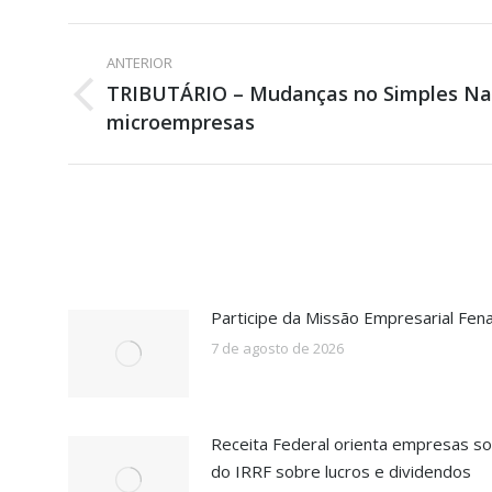
Navegação
ANTERIOR
de
TRIBUTÁRIO – Mudanças no Simples Nac
Post
microempresas
post:
anterior:
Participe da Missão Empresarial Fen
7 de agosto de 2026
Receita Federal orienta empresas so
do IRRF sobre lucros e dividendos