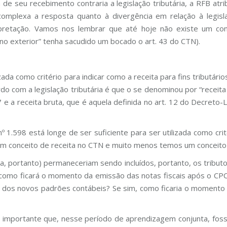
e seu recebimento contraria a legislação tributária, a RFB atr
complexa a resposta quanto à divergência em relação à legisl
erpretação. Vamos nos lembrar que até hoje não existe um con
o exterior” tenha sacudido um bocado o art. 43 do CTN).
izada como critério para indicar como a receita para fins tributár
 com a legislação tributária é que o se denominou por “receita b
 a receita bruta, que é aquela definida no art. 12 do Decreto-L
 nº 1.598 está longe de ser suficiente para ser utilizada como c
m conceito de receita no CTN e muito menos temos um conceito 
ruta, portanto) permaneceriam sendo incluídos, portanto, os tri
como ficará o momento da emissão das notas fiscais após o CPC 4
os novos padrões contábeis? Se sim, como ficaria o momento d
to importante que, nesse período de aprendizagem conjunta, fo