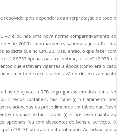
nte resolvido, pois dependerá da interpretação de todo o
CPC 47 é ou não uma nova norma comparativamente ao
te desde 2009). Informalmente, sabemos que a Receita
 explícita que no CPC 30. Mas, então, o que fazer com
i nº 12.973? Apenas para relembrar, a Lei nº 12.973 de
amentos que estavam vigentes à época (como era o caso
conhecimento de receitas em razão da incerteza quanto
ra fins de ajuste, a RFB segregou-os em dois itens. No
 critérios contábeis, tais como (i) o tratamento dos
ram relacionados os procedimentos contábeis que “caso
entre os quais estão citados (i) a incerteza quanto ao
es opcionais (ou com desconto) de bens e serviços. O
pelo CPC 30 ao tratamento tributário. Ao indicar que o