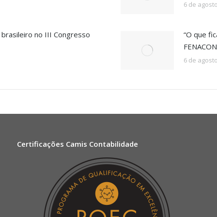
6 de agost
rasileiro no III Congresso
“O que fic
FENACON 
6 de agost
Certificações Camis Contabilidade