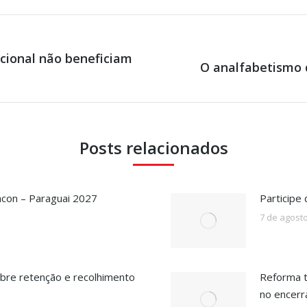
ional não beneficiam
Próximo
O analfabetismo 
post:
Posts relacionados
acon – Paraguai 2027
Participe
7 de agost
bre retenção e recolhimento
Reforma t
no encer