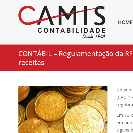
HOME
CONTÁBIL – Regulamentação da RFB
receitas
No ano 
(CPC 47
regulame
Em 13 d
em outu
alguns 