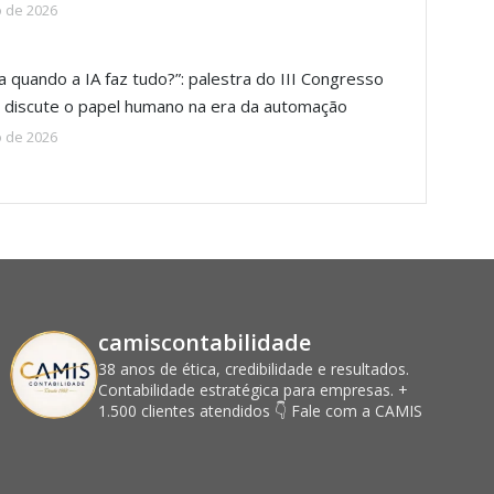
o de 2026
a quando a IA faz tudo?”: palestra do III Congresso
discute o papel humano na era da automação
o de 2026
camiscontabilidade
38 anos de ética, credibilidade e resultados.
Contabilidade estratégica para empresas.
+
1.500 clientes atendidos
👇 Fale com a CAMIS