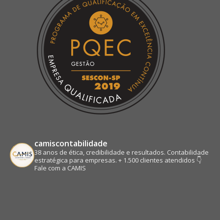
new
new
new
new
window
window
window
window
camiscontabilidade
38 anos de ética, credibilidade e resultados.
Contabilidade
estratégica para empresas.
+ 1.500 clientes atendidos
👇
Fale com a CAMIS