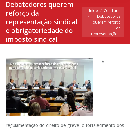
Debatedores querem
Você está aqui:
Início
Cotidiano
reforço da
Debatedores
representação sindical
querem reforço
da
e obrigatoriedade do
representação…
imposto sindical
A
regulamentação do direito de greve, o fortalecimento dos