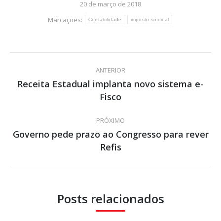
20 de março de 2018
Marcações:
Contabilidade
imposto sindical
Navegação
ANTERIOR
de
Receita Estadual implanta novo sistema e-
Post
Fisco
post:
anterior:
PRÓXIMO
Governo pede prazo ao Congresso para rever
Próximo
Refis
post:
Posts relacionados