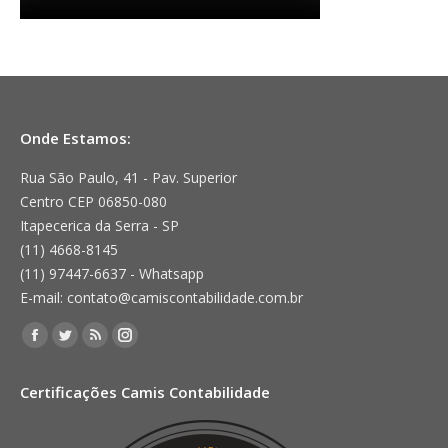
Onde Estamos:
Rua São Paulo, 41 - Pav. Superior
Centro CEP 06850-080
Itapecerica da Serra - SP
(11) 4668-8145
(11) 97447-6637 - Whatsapp
E-mail: contato@camiscontabilidade.com.br
Encontre-nos em:
Facebook
Twitter
Rss
Instagram
page
page
page
page
Certificações Camis Contabilidade
opens
opens
opens
opens
in
in
in
in