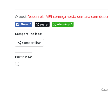
O post
Desenrola MEI começa nesta semana com desco
WhatsApp
Post 0
Share
0
0
Compartilhe isso:
Compartilhar
Curtir isso:
Carregando...
Cate