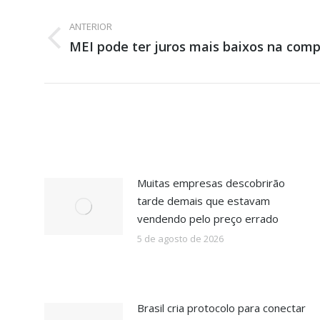
Navegação
de
ANTERIOR
Post
MEI pode ter juros mais baixos na comp
post:
anterior:
Muitas empresas descobrirão
tarde demais que estavam
vendendo pelo preço errado
5 de agosto de 2026
Brasil cria protocolo para conectar