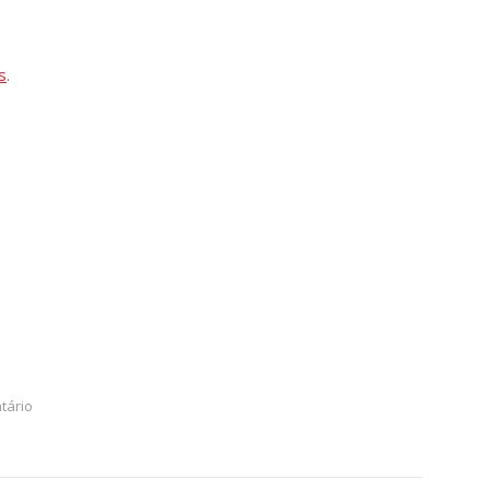
s
.
tário