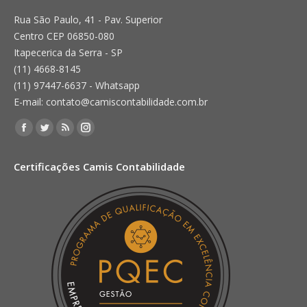
Rua São Paulo, 41 - Pav. Superior
Centro CEP 06850-080
Itapecerica da Serra - SP
(11) 4668-8145
(11) 97447-6637 - Whatsapp
E-mail: contato@camiscontabilidade.com.br
Encontre-nos em:
Facebook
Twitter
Rss
Instagram
page
page
page
page
Certificações Camis Contabilidade
opens
opens
opens
opens
in
in
in
in
new
new
new
new
window
window
window
window