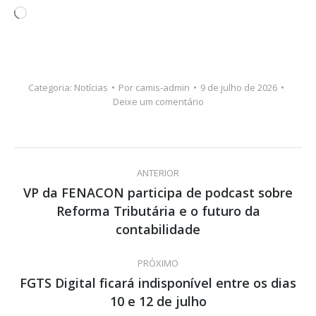
Carregando...
Categoria:
Notícias
Por
camis-admin
9 de julho de 2026
Deixe um comentário
Navegação
ANTERIOR
de
VP da FENACON participa de podcast sobre
Reforma Tributária e o futuro da
Post
post:
anterior:
contabilidade
PRÓXIMO
FGTS Digital ficará indisponível entre os dias
Próximo
10 e 12 de julho
post: