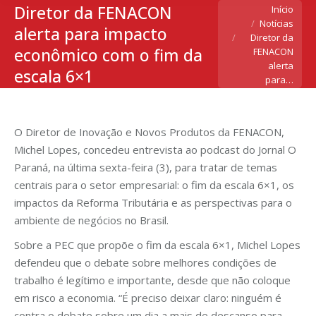
Diretor da FENACON
Você está aqui:
Início
Notícias
alerta para impacto
Diretor da
econômico com o fim da
FENACON
alerta
escala 6×1
para…
O Diretor de Inovação e Novos Produtos da FENACON,
Michel Lopes, concedeu entrevista ao podcast do Jornal O
Paraná, na última sexta-feira (3), para tratar de temas
centrais para o setor empresarial: o fim da escala 6×1, os
impactos da Reforma Tributária e as perspectivas para o
ambiente de negócios no Brasil.
Sobre a PEC que propõe o fim da escala 6×1, Michel Lopes
defendeu que o debate sobre melhores condições de
trabalho é legítimo e importante, desde que não coloque
em risco a economia. “É preciso deixar claro: ninguém é
contra o debate sobre um dia a mais de descanso para