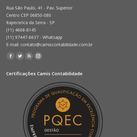
Rua São Paulo, 41 - Pav. Superior
Centro CEP 06850-080
Itapecerica da Serra - SP
(11) 4668-8145
(11) 97447-6637 - Whatsapp
E-mail: contato@camiscontabilidade.com.br
Encontre-nos em:
Facebook
Twitter
Rss
Instagram
page
page
page
page
Certificações Camis Contabilidade
opens
opens
opens
opens
in
in
in
in
new
new
new
new
window
window
window
window