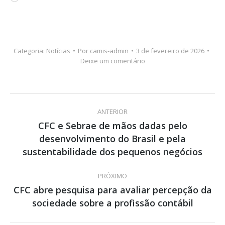
Categoria:
Notícias
Por
camis-admin
3 de fevereiro de 2026
Deixe um comentário
Navegação
ANTERIOR
de
CFC e Sebrae de mãos dadas pelo
desenvolvimento do Brasil e pela
Post
post:
anterior:
sustentabilidade dos pequenos negócios
PRÓXIMO
CFC abre pesquisa para avaliar percepção da
Próximo
sociedade sobre a profissão contábil
post: