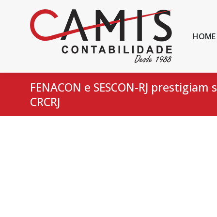
HOME
FENACON e SESCON-RJ prestigiam so
CRCRJ