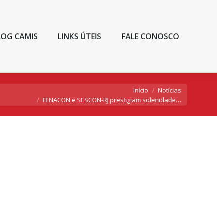
LOG CAMIS
LINKS ÚTEIS
FALE CONOSCO
ocê está aqui:
Início
Notícias
FENACON e SESCON-RJ prestigiam solenidade…