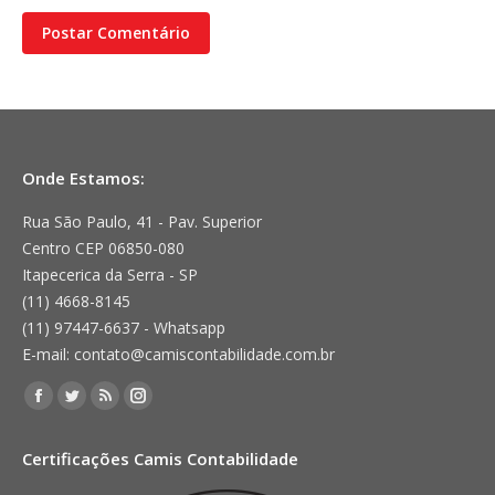
Postar Comentário
Onde Estamos:
Rua São Paulo, 41 - Pav. Superior
Centro CEP 06850-080
Itapecerica da Serra - SP
(11) 4668-8145
(11) 97447-6637 - Whatsapp
E-mail: contato@camiscontabilidade.com.br
Encontre-nos em:
Facebook
Twitter
Rss
Instagram
page
page
page
page
Certificações Camis Contabilidade
opens
opens
opens
opens
in
in
in
in