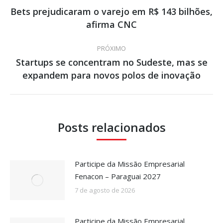
de
Bets prejudicaram o varejo em R$ 143 bilhões,
Post
afirma CNC
post:
anterior:
PRÓXIMO
Startups se concentram no Sudeste, mas se
Próximo
expandem para novos polos de inovação
post:
Posts relacionados
Participe da Missão Empresarial
Fenacon – Paraguai 2027
7 de agosto de 2026
Participe da Missão Empresarial