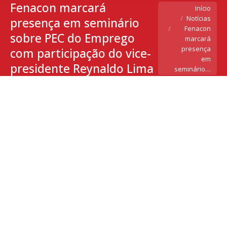
Fenacon marcará
Você está aqui:
Início
Notícias
presença em seminário
Fenacon
sobre PEC do Emprego
marcará
presença
com participação do vice-
em
presidente Reynaldo Lima
seminário…