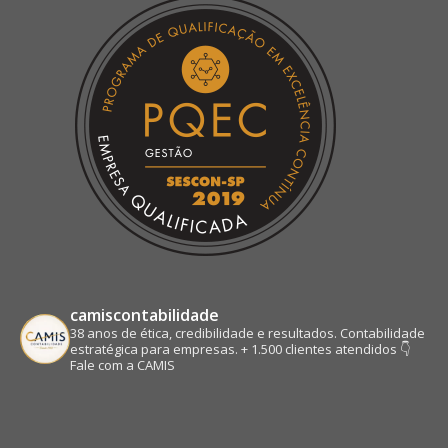
new
new
new
new
window
window
window
window
camiscontabilidade
38 anos de ética, credibilidade e resultados.
Contabilidade
estratégica para empresas.
+ 1.500 clientes atendidos
👇
Fale com a CAMIS