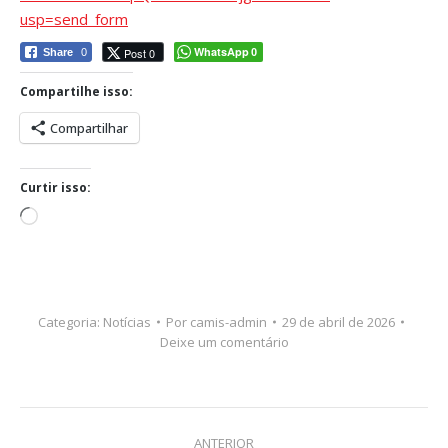
usp=send_form
WhatsApp
Post 0
Share
0
0
Compartilhe isso:
Compartilhar
Curtir isso:
Carregando...
Categoria:
Notícias
Por
camis-admin
29 de abril de 2026
Deixe um comentário
Navegação
ANTERIOR