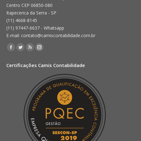
Centro CEP 06850-080
Itapecerica da Serra - SP
(11) 4668-8145
(11) 97447-6637 - Whatsapp
E-mail: contato@camiscontabilidade.com.br
Encontre-nos em:
Facebook
Twitter
Rss
Instagram
page
page
page
page
Certificações Camis Contabilidade
opens
opens
opens
opens
in
in
in
in
new
new
new
new
window
window
window
window