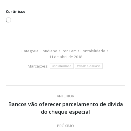
Curtir isso:
Carregando...
Categoria:
Cotidiano
Por
Camis Contabilidade
11 de abril de 2018
Marcações:
Contabilidade
trabalho escravo
Navegação
ANTERIOR
de
Bancos vão oferecer parcelamento de dívida
Post
do cheque especial
post:
anterior:
PRÓXIMO