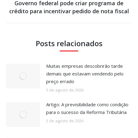
Governo federal pode criar programa de
Próximo
crédito para incentivar pedido de nota fiscal
post:
Posts relacionados
Muitas empresas descobrirão tarde
demais que estavam vendendo pelo
preço errado
5 de agosto de 2026
Artigo: A previsibilidade como condição
para o sucesso da Reforma Tributária
5 de agosto de 2026