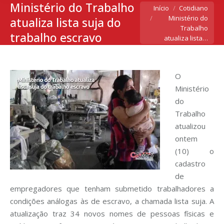
Ministério do Trabalho
Você está aqui:
Início
Cotidiano
Ministério do
atualiza lista suja do
Trabalho
trabalho escravo
atualiza lista…
O
Ministério
do
Trabalho
atualizou
ontem
(10) o
cadastro
de
empregadores que tenham submetido trabalhadores a
condições análogas às de escravo, a chamada lista suja. A
atualização traz 34 novos nomes de pessoas físicas e