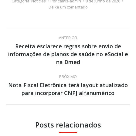
Categoria:
Notícias
Por
camis-admin
8 de junho de 2026
Deixe um comentário
Navegação
ANTERIOR
de
Receita esclarece regras sobre envio de
informações de planos de saúde no eSocial e
Post
post:
anterior:
na Dmed
PRÓXIMO
Nota Fiscal Eletrônica terá layout atualizado
Próximo
para incorporar CNPJ alfanumérico
post:
Posts relacionados