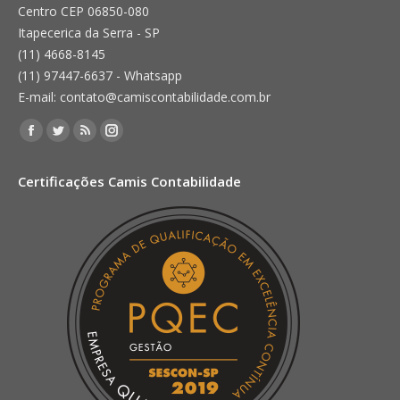
Centro CEP 06850-080
Itapecerica da Serra - SP
(11) 4668-8145
(11) 97447-6637 - Whatsapp
E-mail: contato@camiscontabilidade.com.br
Encontre-nos em:
Facebook
Twitter
Rss
Instagram
page
page
page
page
Certificações Camis Contabilidade
opens
opens
opens
opens
in
in
in
in
new
new
new
new
window
window
window
window