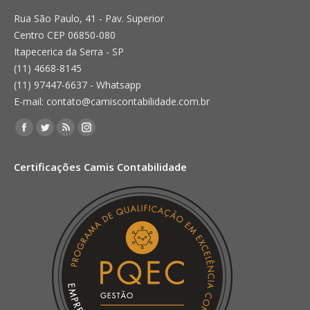
Rua São Paulo, 41 - Pav. Superior
Centro CEP 06850-080
Itapecerica da Serra - SP
(11) 4668-8145
(11) 97447-6637 - Whatsapp
E-mail: contato@camiscontabilidade.com.br
Encontre-nos em:
Facebook
Twitter
Rss
Instagram
page
page
page
page
Certificações Camis Contabilidade
opens
opens
opens
opens
in
in
in
in
new
new
new
new
window
window
window
window