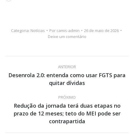
Categoria:
Notícias
Por
camis-admin
26 de maio de 2026
Deixe um comentário
Navegação
ANTERIOR
de
Desenrola 2.0: entenda como usar FGTS para
Post
quitar dívidas
post:
anterior:
PRÓXIMO
Redução da jornada terá duas etapas no
prazo de 12 meses; teto do MEI pode ser
Próximo
post:
contrapartida