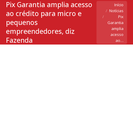
Pix Garantia amplia acesso
Você está aqui:
Início
Notícias
ao crédito para micro e
Pix
pequenos
Garantia
amplia
empreendedores, diz
acesso
Fazenda
ao…