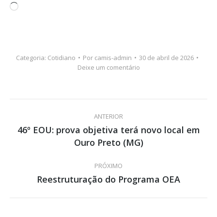
Carregando...
Categoria:
Cotidiano
Por
camis-admin
30 de abril de 2026
Deixe um comentário
Navegação
ANTERIOR
de
46º EOU: prova objetiva terá novo local em
Post
Ouro Preto (MG)
post:
anterior:
PRÓXIMO
Reestruturação do Programa OEA
Próximo
post: