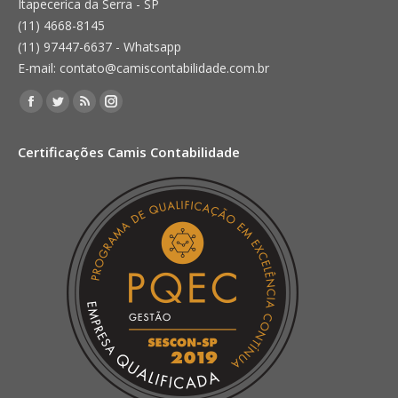
Itapecerica da Serra - SP
(11) 4668-8145
(11) 97447-6637 - Whatsapp
E-mail: contato@camiscontabilidade.com.br
Encontre-nos em:
Facebook
Twitter
Rss
Instagram
page
page
page
page
Certificações Camis Contabilidade
opens
opens
opens
opens
in
in
in
in
new
new
new
new
window
window
window
window