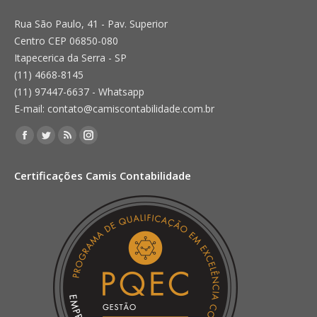
Rua São Paulo, 41 - Pav. Superior
Centro CEP 06850-080
Itapecerica da Serra - SP
(11) 4668-8145
(11) 97447-6637 - Whatsapp
E-mail: contato@camiscontabilidade.com.br
Encontre-nos em:
Facebook
Twitter
Rss
Instagram
page
page
page
page
Certificações Camis Contabilidade
opens
opens
opens
opens
in
in
in
in
new
new
new
new
window
window
window
window