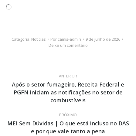
Carregando...
Categoria:
Notícias
Por
camis-admin
9 de junho de 2026
Deixe um comentário
Navegação
ANTERIOR
de
Após o setor fumageiro, Receita Federal e
PGFN iniciam as notificações no setor de
Post
post:
anterior:
combustíveis
PRÓXIMO
MEI Sem Dúvidas | O que está incluso no DAS
Próximo
e por que vale tanto a pena
post: