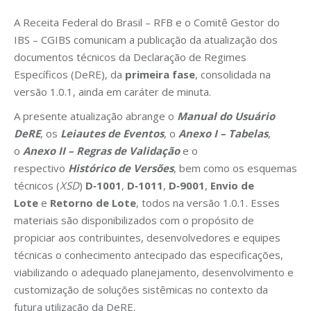
A Receita Federal do Brasil – RFB e o Comitê Gestor do
IBS – CGIBS comunicam a publicação da atualização dos
documentos técnicos da Declaração de Regimes
Específicos (DeRE), da
primeira fase
, consolidada na
versão 1.0.1, ainda em caráter de minuta.
A presente atualização abrange o
Manual do Usuário
DeRE
, os
Leiautes de Eventos
, o
Anexo I – Tabelas
,
o
Anexo II – Regras de Validação
e o
respectivo
Histórico de Versões
, bem como os esquemas
técnicos (
XSD
)
D‑1001
,
D‑1011
,
D‑9001
,
Envio de
Lote
e
Retorno de Lote
, todos na versão 1.0.1. Esses
materiais são disponibilizados com o propósito de
propiciar aos contribuintes, desenvolvedores e equipes
técnicas o conhecimento antecipado das especificações,
viabilizando o adequado planejamento, desenvolvimento e
customização de soluções sistêmicas no contexto da
futura utilização da DeRE.