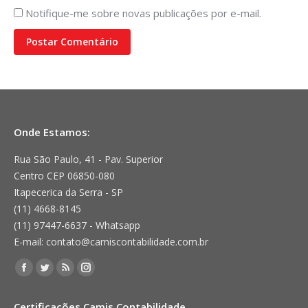
Notifique-me sobre novas publicações por e-mail.
Postar Comentário
Onde Estamos:
Rua São Paulo, 41 - Pav. Superior
Centro CEP 06850-080
Itapecerica da Serra - SP
(11) 4668-8145
(11) 97447-6637 - Whatsapp
E-mail: contato@camiscontabilidade.com.br
Encontre-nos em:
Facebook
Twitter
Rss
Instagram
page
page
page
page
Certificações Camis Contabilidade