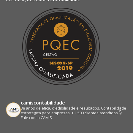
opens
opens
opens
opens
in
in
in
in
new
new
new
new
window
window
window
window
camiscontabilidade
38 anos de ética, credibilidade e resultados.
Contabilidade
estratégica para empresas.
+ 1.500 clientes atendidos
👇
Fale com a CAMIS