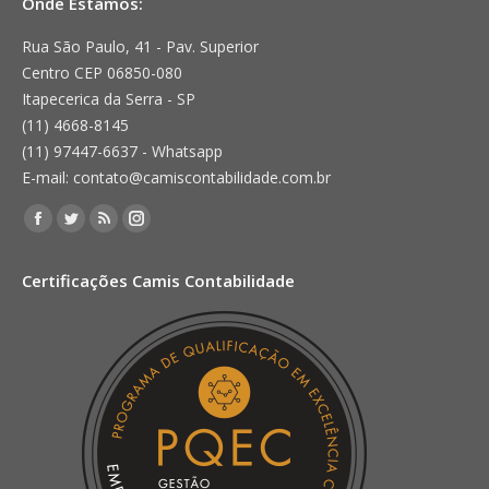
Onde Estamos:
Rua São Paulo, 41 - Pav. Superior
Centro CEP 06850-080
Itapecerica da Serra - SP
(11) 4668-8145
(11) 97447-6637 - Whatsapp
E-mail: contato@camiscontabilidade.com.br
Encontre-nos em:
Facebook
Twitter
Rss
Instagram
page
page
page
page
Certificações Camis Contabilidade
opens
opens
opens
opens
in
in
in
in
new
new
new
new
window
window
window
window