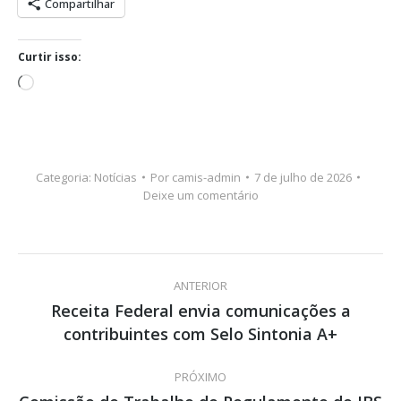
Compartilhar
Curtir isso:
Carregando...
Categoria:
Notícias
Por
camis-admin
7 de julho de 2026
Deixe um comentário
Navegação
ANTERIOR
de
Receita Federal envia comunicações a
Post
contribuintes com Selo Sintonia A+
post:
anterior:
PRÓXIMO