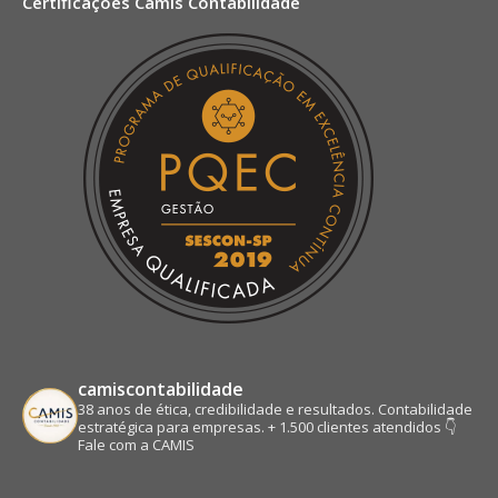
Certificações Camis Contabilidade
opens
opens
opens
opens
in
in
in
in
new
new
new
new
window
window
window
window
camiscontabilidade
38 anos de ética, credibilidade e resultados.
Contabilidade
estratégica para empresas.
+ 1.500 clientes atendidos
👇
Fale com a CAMIS