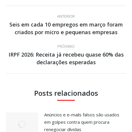
Navegação
ANTERIOR
de
Seis em cada 10 empregos em março foram
Post
criados por micro e pequenas empresas
post:
anterior:
PRÓXIMO
IRPF 2026: Receita já recebeu quase 60% das
Próximo
declarações esperadas
post:
Posts relacionados
Anúncios e e-mails falsos são usados
em golpes contra quem procura
renegociar dívidas