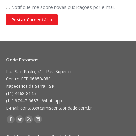
Notifique-me sobre novas publicações por e-mail.
Postar Comentário
Onde Estamos:
Rua São Paulo, 41 - Pav. Superior
Centro CEP 06850-080
Itapecerica da Serra - SP
(11) 4668-8145
(11) 97447-6637 - Whatsapp
E-mail: contato@camiscontabilidade.com.br
Encontre-nos em:
Facebook
Twitter
Rss
Instagram
page
page
page
page