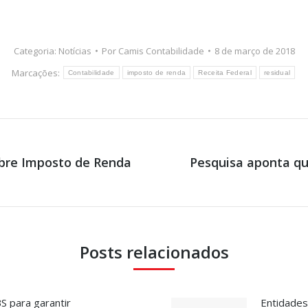
Categoria:
Notícias
Por
Camis Contabilidade
8 de março de 2018
Marcações:
Contabilidade
imposto de renda
Receita Federal
residual
sobre Imposto de Renda
Pesquisa aponta qu
Próximo
post:
Posts relacionados
S para garantir
Entidades