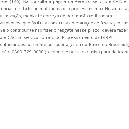
fone (146). Na consulta à página da Receita, serviço e-CAC, é
stências de dados identificadas pelo processamento. Nesse caso, 
ularização, mediante entrega de declaração retificadora.
martphones, que facilita a consulta às declarações e à situação cad
 Se o contribuinte não fizer o resgate nesse prazo, deverá fazer
o e-CAC, no serviço Extrato do Processamento da DIRPF.
 contactar pessoalmente qualquer agência do Banco do Brasil ou l
es) e 0800-729-0088 (telefone especial exclusivo para deficient