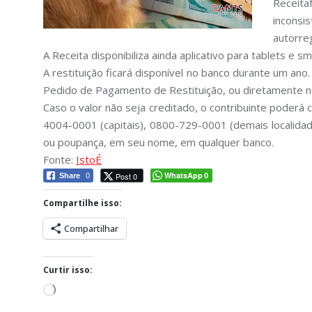
Receita
inconsi
autorreg
A Receita disponibiliza ainda aplicativo para tablets e s
A restituição ficará disponível no banco durante um ano.
Pedido de Pagamento de Restituição, ou diretamente n
Caso o valor não seja creditado, o contribuinte poderá
4004-0001 (capitais), 0800-729-0001 (demais localidad
ou poupança, em seu nome, em qualquer banco.
Fonte:
IstoÉ
WhatsApp
Post 0
Share
0
0
Compartilhe isso:
Compartilhar
Curtir isso:
Carregando...