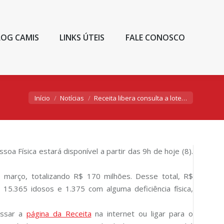
LOG CAMIS
LINKS ÚTEIS
FALE CONOSCO
Você está aqui:
Início
Notícias
Receita libera consulta a lote…
oa Física estará disponível a partir das 9h de hoje (8).
e março, totalizando R$ 170 milhões. Desse total, R$
 15.365 idosos e 1.375 com alguma deficiência física,
essar a
página da Receita
na internet ou ligar para o