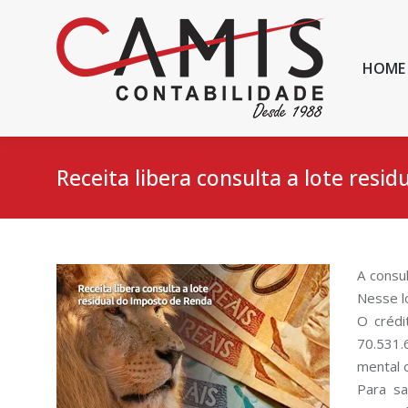
HOME
Receita libera consulta a lote resi
A consul
Nesse lo
O crédi
70.531.
mental 
Para sa