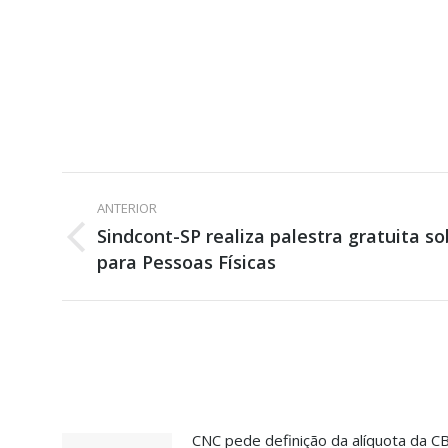
Navegação
ANTERIOR
de
Sindcont-SP realiza palestra gratuita 
Post
para Pessoas Físicas
post:
anterior:
CNC pede definição da alíquota da CB