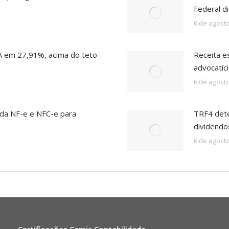
Federal d
6 de agost
A em 27,91%, acima do teto
Receita e
advocatíc
6 de agost
 da NF-e e NFC-e para
TRF4 dete
dividendo
6 de agost