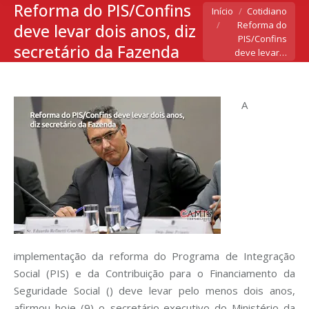
Reforma do PIS/Confins
Você está aqui:
Início
Cotidiano
Reforma do
deve levar dois anos, diz
PIS/Confins
secretário da Fazenda
deve levar…
A
implementação da reforma do Programa de Integração
Social (PIS) e da Contribuição para o Financiamento da
Seguridade Social () deve levar pelo menos dois anos,
afirmou hoje (9) o secretário-executivo do Ministério da