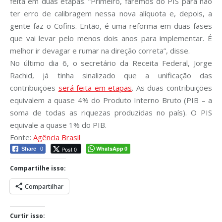
feita em duas etapas. “Primeiro, faremos do PIS para não
ter erro de calibragem nessa nova alíquota e, depois, a
gente faz o Cofins. Então, é uma reforma em duas fases
que vai levar pelo menos dois anos para implementar. É
melhor ir devagar e rumar na direção correta”, disse.
No último dia 6, o secretário da Receita Federal, Jorge
Rachid, já tinha sinalizado que a unificação das
contribuições
será feita em etapas
. As duas contribuições
equivalem a quase 4% do Produto Interno Bruto (PIB – a
soma de todas as riquezas produzidas no país). O PIS
equivale a quase 1% do PIB.
Fonte:
Agência Brasil
WhatsApp
Post 0
Share
0
0
Compartilhe isso:
Compartilhar
Curtir isso: