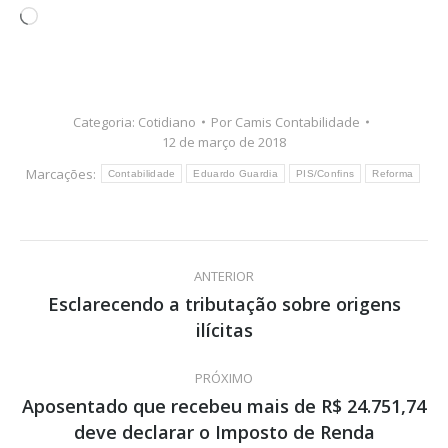
Carregando...
Categoria:
Cotidiano
Por
Camis Contabilidade
12 de março de 2018
Marcações:
Contabilidade
Eduardo Guardia
PIS/Confins
Reforma
Navegação
ANTERIOR
de
Esclarecendo a tributação sobre origens
Post
ilícitas
post:
anterior:
PRÓXIMO
Aposentado que recebeu mais de R$ 24.751,74
Próximo
deve declarar o Imposto de Renda
post: