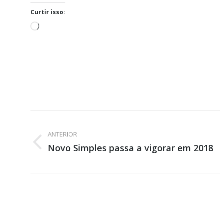
Curtir isso:
Carregando...
Navegação
de
ANTERIOR
Post
Novo Simples passa a vigorar em 2018
post:
anterior: