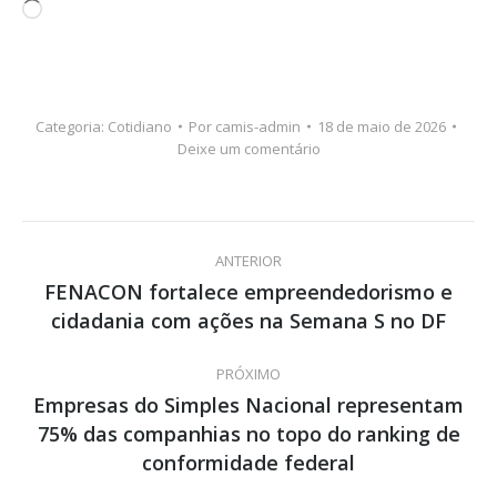
Carregando...
Categoria:
Cotidiano
Por
camis-admin
18 de maio de 2026
Deixe um comentário
Navegação
ANTERIOR
de
FENACON fortalece empreendedorismo e
Post
cidadania com ações na Semana S no DF
post:
anterior:
PRÓXIMO
Empresas do Simples Nacional representam
75% das companhias no topo do ranking de
Próximo
post:
conformidade federal