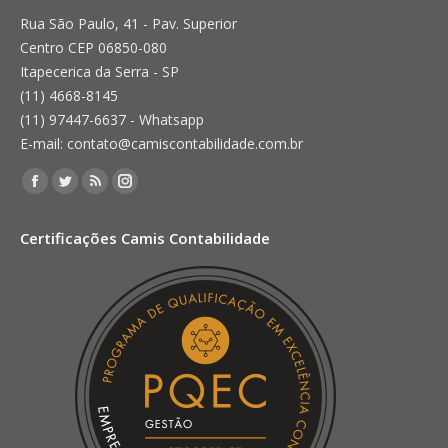
Rua São Paulo, 41 - Pav. Superior
Centro CEP 06850-080
Itapecerica da Serra - SP
(11) 4668-8145
(11) 97447-6637 - Whatsapp
E-mail: contato@camiscontabilidade.com.br
Encontre-nos em:
Facebook
Twitter
Rss
Instagram
page
page
page
page
Certificações Camis Contabilidade
opens
opens
opens
opens
in
in
in
in
new
new
new
new
window
window
window
window