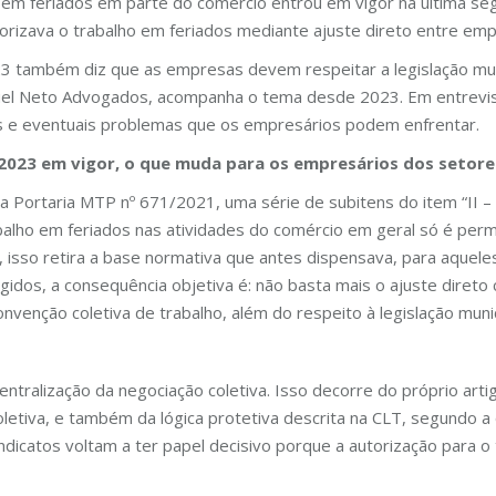
o em feriados em parte do comércio entrou em vigor na última seg
utorizava o trabalho em feriados mediante ajuste direto entre e
3 também diz que as empresas devem respeitar a legislação muni
Miguel Neto Advogados, acompanha o tema desde 2023. Em entrevi
os e eventuais problemas que os empresários podem enfrentar.
/2023 em vigor, o que muda para os empresários dos setore
a Portaria MTP nº 671/2021, uma série de subitens do item “II 
abalho em feriados nas atividades do comércio em geral só é per
, isso retira a base normativa que antes dispensava, para aquel
ngidos, a consequência objetiva é: não basta mais o ajuste dire
venção coletiva de trabalho, além do respeito à legislação munic
entralização da negociação coletiva. Isso decorre do próprio arti
letiva, e também da lógica protetiva descrita na CLT, segundo a
indicatos voltam a ter papel decisivo porque a autorização para o