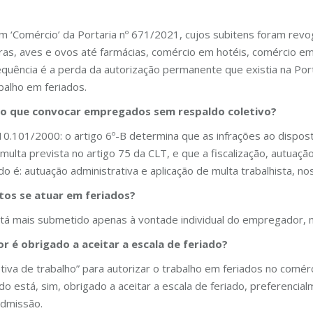
 ‘Comércio’ da Portaria nº 671/2021, cujos subitens foram revoga
uras, aves e ovos até farmácias, comércio em hotéis, comércio em
equência é a perda da autorização permanente que existia na Por
abalho em feriados.
rio que convocar empregados sem respaldo coletivo?
10.101/2000: o artigo 6º-B determina que as infrações ao disposto
ulta prevista no artigo 75 da CLT, e que a fiscalização, autuaç
é: autuação administrativa e aplicação de multa trabalhista, no
itos se atuar em feriados?
tá mais submetido apenas à vontade individual do empregador, m
r é obrigado a aceitar a escala de feriado?
va de trabalho” para autorizar o trabalho em feriados no comérc
o está, sim, obrigado a aceitar a escala de feriado, preferencia
admissão.