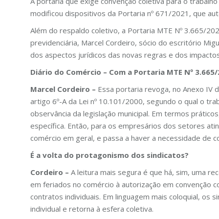
A portaria que exige convenção coletiva para o trabalh
modificou dispositivos da Portaria nº 671/2021, que a
Além do respaldo coletivo, a Portaria MTE Nº 3.665/202
previdenciária, Marcel Cordeiro, sócio do escritório 
dos aspectos jurídicos das novas regras e dos impact
Diário do Comércio – Com a Portaria MTE Nº 3.665
Marcel Cordeiro –
Essa portaria revoga, no Anexo IV d
artigo 6º-A da Lei nº 10.101/2000, segundo o qual o tr
observância da legislação municipal. Em termos práticos
específica. Então, para os empresários dos setores ati
comércio em geral, e passa a haver a necessidade de con
É a volta do protagonismo dos sindicatos?
Cordeiro –
A leitura mais segura é que há, sim, uma rec
em feriados no comércio à autorização em convenção co
contratos individuais. Em linguagem mais coloquial, os s
individual e retorna à esfera coletiva.