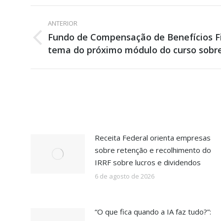
Navegação
ANTERIOR
de
Fundo de Compensação de Benefícios Fi
Post
tema do próximo módulo do curso sobre
post:
anterior:
Receita Federal orienta empresas
sobre retenção e recolhimento do
IRRF sobre lucros e dividendos
6 de agosto de 2026
“O que fica quando a IA faz tudo?”: