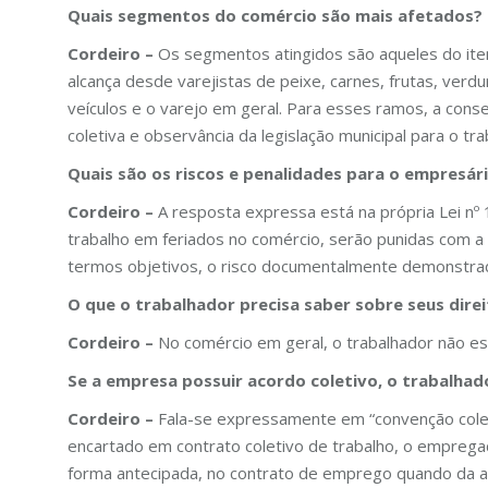
Quais segmentos do comércio são mais afetados?
Cordeiro –
Os segmentos atingidos são aqueles do item
alcança desde varejistas de peixe, carnes, frutas, verd
veículos e o varejo em geral. Para esses ramos, a cons
coletiva e observância da legislação municipal para o tr
Quais são os riscos e penalidades para o empresá
Cordeiro –
A resposta expressa está na própria Lei nº 
trabalho em feriados no comércio, serão punidas com a m
termos objetivos, o risco documentalmente demonstrado 
O que o trabalhador precisa saber sobre seus dire
Cordeiro –
No comércio em geral, o trabalhador não es
Se a empresa possuir acordo coletivo, o trabalhado
Cordeiro –
Fala-se expressamente em “convenção coleti
encartado em contrato coletivo de trabalho, o empregad
forma antecipada, no contrato de emprego quando da 