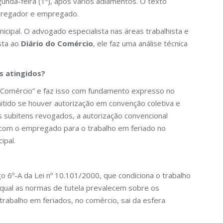
unda-feira (1º), após vários adiamentos. O texto
mpregador e empregado.
cipal. O advogado especialista nas áreas trabalhista e
sta ao
Diário do Comércio
, ele faz uma análise técnica
s atingidos?
– Comércio” e faz isso com fundamento expresso no
mitido se houver autorização em convenção coletiva e
es subitens revogados, a autorização convencional
to com o empregado para o trabalho em feriado no
ipal.
go 6º-A da Lei nº 10.101/2000, que condiciona o trabalho
 qual as normas de tutela prevalecem sobre os
 trabalho em feriados, no comércio, sai da esfera