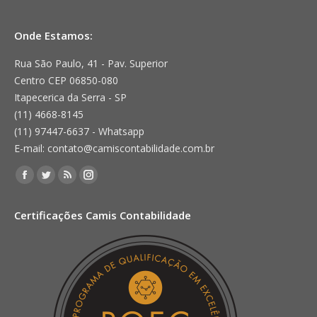
Onde Estamos:
Rua São Paulo, 41 - Pav. Superior
Centro CEP 06850-080
Itapecerica da Serra - SP
(11) 4668-8145
(11) 97447-6637 - Whatsapp
E-mail: contato@camiscontabilidade.com.br
Encontre-nos em:
Facebook
Twitter
Rss
Instagram
page
page
page
page
Certificações Camis Contabilidade
opens
opens
opens
opens
in
in
in
in
new
new
new
new
window
window
window
window