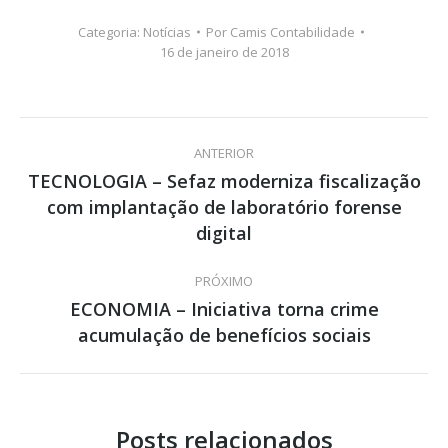
Categoria:
Notícias
Por
Camis Contabilidade
16 de janeiro de 2018
Navegação
ANTERIOR
de
TECNOLOGIA – Sefaz moderniza fiscalização
com implantação de laboratório forense
Post
post:
anterior:
digital
PRÓXIMO
ECONOMIA – Iniciativa torna crime
Próximo
acumulação de benefícios sociais
post:
Posts relacionados