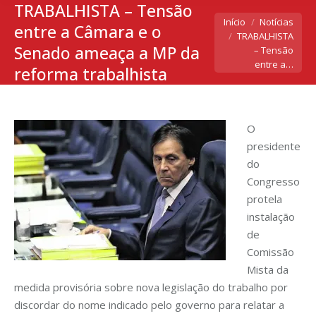
TRABALHISTA – Tensão
Você está aqui:
Início
Notícias
entre a Câmara e o
TRABALHISTA
Senado ameaça a MP da
– Tensão
entre a…
reforma trabalhista
O
presidente
do
Congresso
protela
instalação
de
Comissão
Mista da
medida provisória sobre nova legislação do trabalho por
discordar do nome indicado pelo governo para relatar a