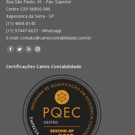
Rua São Paulo, 41 - Pav. Superior
Centro CEP 06850-080
Itapecerica da Serra - SP
(11) 4668-8145
(11) 97447-6637 - Whatsapp
E-mail: contato@camiscontabilidade.com.br
Encontre-nos em:
Facebook
Twitter
Rss
Instagram
page
page
page
page
Certificações Camis Contabilidade
opens
opens
opens
opens
in
in
in
in
new
new
new
new
window
window
window
window