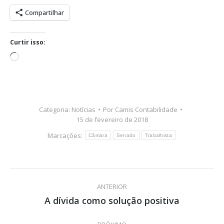
Compartilhar
Curtir isso:
Carregando...
Categoria:
Notícias
Por
Camis Contabilidade
15 de fevereiro de 2018
Marcações:
Câmara
Senado
Trabalhista
Navegação
ANTERIOR
de
A dívida como solução positiva
Post
anterior:
post: