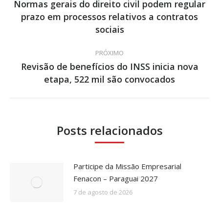
de
Normas gerais do direito civil podem regular
prazo em processos relativos a contratos
Post
post:
anterior:
sociais
PRÓXIMO
Revisão de benefícios do INSS inicia nova
Próximo
etapa, 522 mil são convocados
post:
Posts relacionados
Participe da Missão Empresarial
Fenacon – Paraguai 2027
7 de agosto de 2026