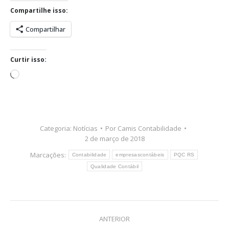
Compartilhe isso:
Compartilhar
Curtir isso:
Carregando...
Categoria:
Notícias
Por
Camis Contabilidade
2 de março de 2018
Marcações:
Contabilidade
empresascontábeis
PQC RS
Qualidade Contábil
Navegação
ANTERIOR