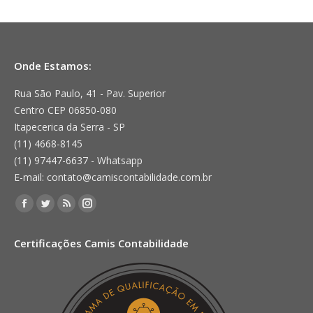
Onde Estamos:
Rua São Paulo, 41 - Pav. Superior
Centro CEP 06850-080
Itapecerica da Serra - SP
(11) 4668-8145
(11) 97447-6637 - Whatsapp
E-mail: contato@camiscontabilidade.com.br
Encontre-nos em:
Facebook
Twitter
Rss
Instagram
page
page
page
page
Certificações Camis Contabilidade
opens
opens
opens
opens
in
in
in
in
new
new
new
new
window
window
window
window