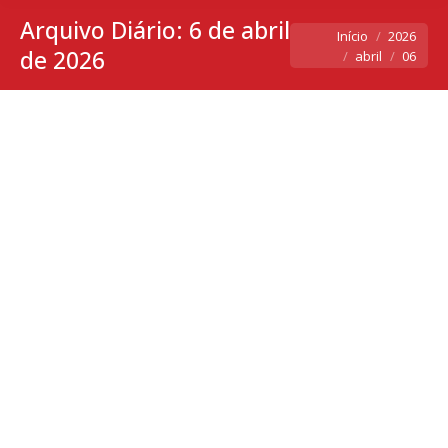
Arquivo Diário:
6 de abril
Você está aqui:
Início
2026
de 2026
abril
06
Declaração de aluguel no IR sem