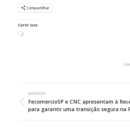
Compartilhar
Curtir isso:
Carregando...
Cat
Navegação
ANTERIOR
de
FecomercioSP e CNC apresentam à Recei
Post
para garantir uma transição segura na 
post:
anterior: