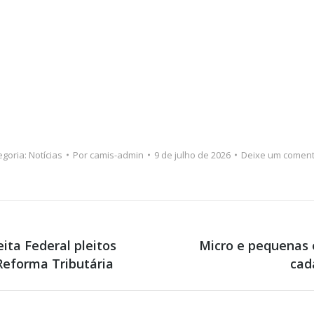
egoria:
Notícias
Por
camis-admin
9 de julho de 2026
Deixe um coment
ta Federal pleitos
Micro e pequenas
Próximo
Reforma Tributária
cad
post: