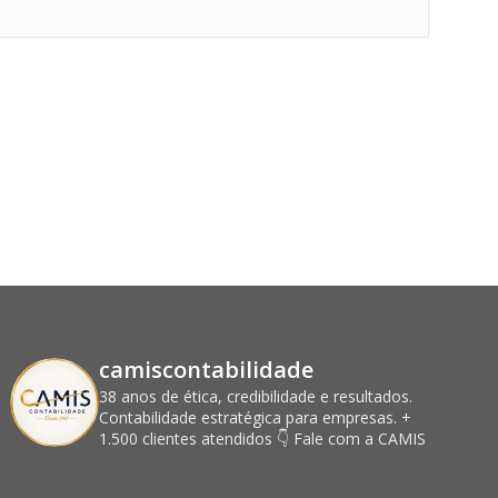
camiscontabilidade
38 anos de ética, credibilidade e resultados.
Contabilidade estratégica para empresas.
+
1.500 clientes atendidos
👇 Fale com a CAMIS