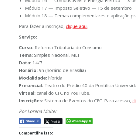
Módulo 16 — Combustíveis e Energia Elétrica — 8 
Módulo 17 — Imposto Seletivo — 15 de setembro
Módulo 18 — Temas complementares e aplicação prá
Para fazer a inscrição,
clique aqui
.
Serviço:
Curso:
Reforma Tributária do Consumo
Tema:
Simples Nacional, MEI
Data:
14/7
Horário:
9h (horário de Brasília)
Modalidade:
híbrida
Presencial:
Teatro do Prédio 40 da Pontifícia Universid
Virtual:
canal do CFC no YouTube.
Inscrições:
Sistema de Eventos do CFC. Para acesso,
c
Por Lorena Molter
WhatsApp
Post 0
Share
0
0
Compartilhe isso: