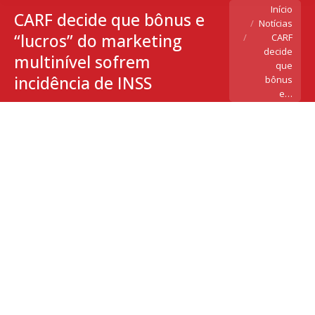
Você está aqui:
Início
CARF decide que bônus e
Notícias
“lucros” do marketing
CARF
decide
multinível sofrem
que
incidência de INSS
bônus
e…