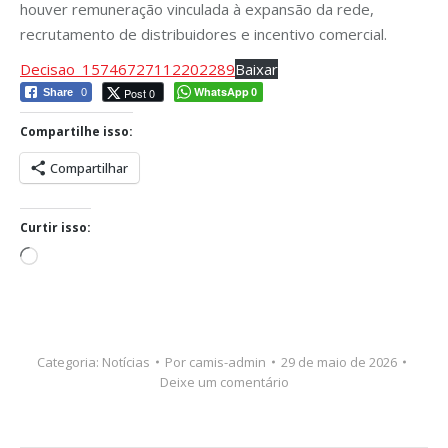
houver remuneração vinculada à expansão da rede,
recrutamento de distribuidores e incentivo comercial.
Decisao_15746727112202289
Baixar
WhatsApp
Post 0
Share
0
0
Compartilhe isso:
Compartilhar
Curtir isso:
Carregando...
Categoria:
Notícias
Por
camis-admin
29 de maio de 2026
Deixe um comentário