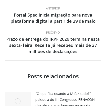
Navegação
ANTERIOR
de
Portal Sped inicia migração para nova
Post
plataforma digital a partir de 29 de maio
post:
anterior:
PRÓXIMO
Prazo de entrega do IRPF 2026 termina nesta
sexta-feira; Receita já recebeu mais de 37
Próximo
post:
milhões de declarações
Posts relacionados
“O que fica quando a IA faz tudo?”:
palestra do III Congresso FENACON
discute o papel humano na era da