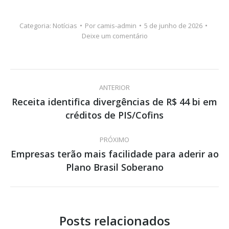
Categoria:
Notícias
Por
camis-admin
5 de junho de 2026
Deixe um comentário
Navegação
ANTERIOR
de
Receita identifica divergências de R$ 44 bi em
Post
créditos de PIS/Cofins
post:
anterior:
PRÓXIMO
Empresas terão mais facilidade para aderir ao
Próximo
Plano Brasil Soberano
post:
Posts relacionados