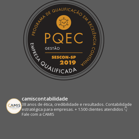
in
in
in
in
new
new
new
new
window
window
window
window
camiscontabilidade
38 anos de ética, credibilidade e resultados.
Contabilidade
estratégica para empresas.
+ 1.500 clientes atendidos
👇
Fale com a CAMIS