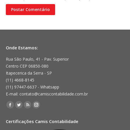
Postar Comentário
Onde Estamos:
Rua São Paulo, 41 - Pav. Superior
Centro CEP 06850-080
Itapecerica da Serra - SP
(11) 4668-8145
(11) 97447-6637 - Whatsapp
E-mail: contato@camiscontabilidade.com.br
Encontre-nos em:
Facebook
Twitter
Rss
Instagram
page
page
page
page
Certificações Camis Contabilidade
opens
opens
opens
opens