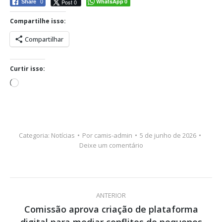
WhatsApp
Post 0
Share
0
0
Compartilhe isso:
Compartilhar
Curtir isso:
Carregando...
Categoria:
Notícias
Por
camis-admin
5 de junho de 2026
Deixe um comentário
Navegação
ANTERIOR
de
Comissão aprova criação de plataforma
Post