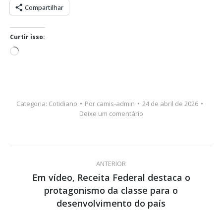
Compartilhar
Curtir isso:
Carregando...
Categoria:
Cotidiano
Por
camis-admin
24 de abril de 2026
Deixe um comentário
Navegação
ANTERIOR
de
Em vídeo, Receita Federal destaca o
protagonismo da classe para o
Post
post:
anterior:
desenvolvimento do país