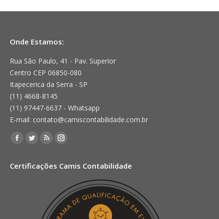
Onde Estamos:
Rua São Paulo, 41 - Pav. Superior
Centro CEP 06850-080
Itapecerica da Serra - SP
(11) 4668-8145
(11) 97447-6637 - Whatsapp
E-mail: contato@camiscontabilidade.com.br
Encontre-nos em:
Facebook
Twitter
Rss
Instagram
page
page
page
page
Certificações Camis Contabilidade
opens
opens
opens
opens
in
in
in
in
new
new
new
new
window
window
window
window