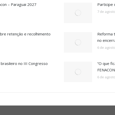
acon – Paraguai 2027
Participe
7 de agost
bre retenção e recolhimento
Reforma t
no encer
6 de agost
rasileiro no III Congresso
“O que fic
FENACON 
6 de agost