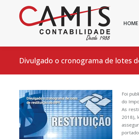
HOME
Divulgado o cronograma de lotes de
Foi publ
do Impo
As rest
2018), 
assegur
portado