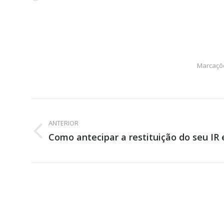
Marcaçõ
Navegação
de
ANTERIOR
Post
Como antecipar a restituição do seu IR 
post:
anterior: