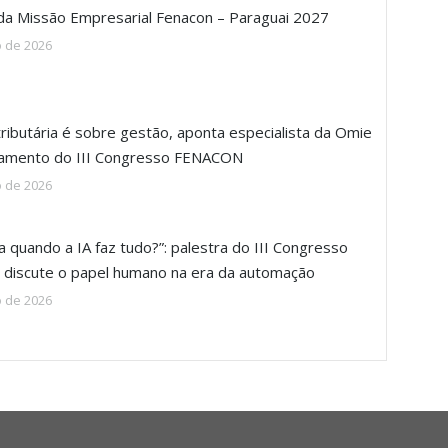
 da Missão Empresarial Fenacon – Paraguai 2027
o de 2026
ributária é sobre gestão, aponta especialista da Omie
ramento do III Congresso FENACON
o de 2026
a quando a IA faz tudo?”: palestra do III Congresso
discute o papel humano na era da automação
o de 2026