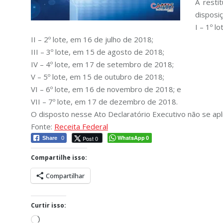
A resti
disposi
I – 1º l
II – 2º lote, em 16 de julho de 2018;
III – 3º lote, em 15 de agosto de 2018;
IV – 4º lote, em 17 de setembro de 2018;
V – 5º lote, em 15 de outubro de 2018;
VI – 6º lote, em 16 de novembro de 2018; e
VII – 7º lote, em 17 de dezembro de 2018.
O disposto nesse Ato Declaratório Executivo não se apl
Fonte:
Receita Federal
WhatsApp
Post 0
Share
0
0
Compartilhe isso:
Compartilhar
Curtir isso:
Carregando...