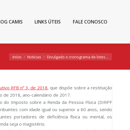
LOG CAMIS
LINKS ÚTEIS
FALE CONOSCO
Você está aqui:
Início
Notícias
Divulgado o cronograma de lotes…
utivo RFB nº 3, de 2018
, que dispõe sobre a restituição
io de 2018, ano-calendário de 2017.
ção do Imposto sobre a Renda da Pessoa Física (DIRPF
ibuintes com idade igual ou superior a 60 anos, sendo
intes portadores de deficiência física ou mental, os
enda seja o magistério.