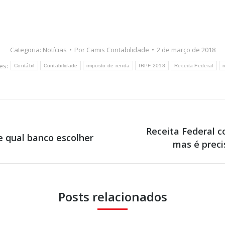
Categoria:
Notícias
Por
Camis Contabilidade
2 de março de 2018
es:
Contábil
Contabilidade
imposto de renda
IRPF 2018
Receita Federal
r
Receita Federal c
e qual banco escolher
Próximo
mas é preci
post:
Posts relacionados