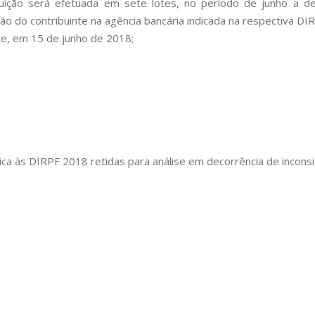
tuição será efetuada em sete lotes, no período de junho a d
ção do contribuinte na agência bancária indicada na respectiva 
ote, em 15 de junho de 2018;
ica às DIRPF 2018 retidas para análise em decorrência de incons