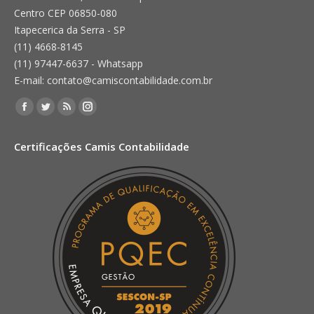
Centro CEP 06850-080
Itapecerica da Serra - SP
(11) 4668-8145
(11) 97447-6637 - Whatsapp
E-mail: contato@camiscontabilidade.com.br
Encontre-nos em:
Facebook
Twitter
Rss
Instagram
page
page
page
page
Certificações Camis Contabilidade
opens
opens
opens
opens
in
in
in
in
new
new
new
new
window
window
window
window