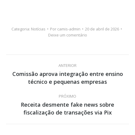
Categoria:
Notícias
Por
camis-admin
20 de abril de 2026
Deixe um comentário
Navegação
ANTERIOR
de
Comissão aprova integração entre ensino
Post
técnico e pequenas empresas
post:
anterior:
PRÓXIMO
Receita desmente fake news sobre
Próximo
fiscalização de transações via Pix
post: