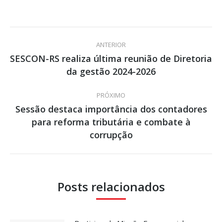
Navegação
ANTERIOR
de
SESCON-RS realiza última reunião de Diretoria
Post
da gestão 2024-2026
post:
anterior:
PRÓXIMO
Sessão destaca importância dos contadores
para reforma tributária e combate à
Próximo
post:
corrupção
Posts relacionados