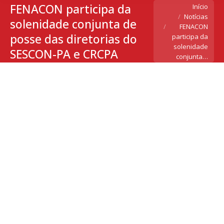
FENACON participa da
Você está aqui:
Início
Notícias
solenidade conjunta de
FENACON
posse das diretorias do
participa da
solenidade
SESCON-PA e CRCPA
conjunta…