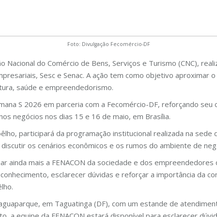
Foto: Divulgação Fecomércio-DF
ão Nacional do Comércio de Bens, Serviços e Turismo (CNC), real
mpresariais, Sesc e Senac. A ação tem como objetivo aproximar 
cultura, saúde e empreendedorismo.
mana S 2026 em parceria com a Fecomércio-DF, reforçando seu 
s negócios nos dias 15 e 16 de maio, em Brasília.
lho, participará da programação institucional realizada na sede 
 discutir os cenários econômicos e os rumos do ambiente de negó
imar ainda mais a FENACON da sociedade e dos empreendedores q
conhecimento, esclarecer dúvidas e reforçar a importância da co
lho.
Taguaparque, em Taguatinga (DF), com um estande de atendimento
to, a equipe da FENACON estará disponível para esclarecer dúv