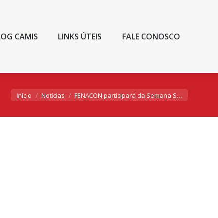
LOG CAMIS
LINKS ÚTEIS
FALE CONOSCO
Você está aqui:
Início
Notícias
FENACON participará da Semana S…