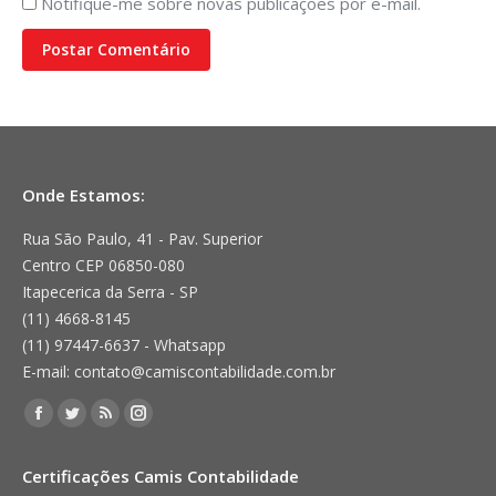
Notifique-me sobre novas publicações por e-mail.
Postar Comentário
Onde Estamos:
Rua São Paulo, 41 - Pav. Superior
Centro CEP 06850-080
Itapecerica da Serra - SP
(11) 4668-8145
(11) 97447-6637 - Whatsapp
E-mail: contato@camiscontabilidade.com.br
Encontre-nos em:
Facebook
Twitter
Rss
Instagram
page
page
page
page
Certificações Camis Contabilidade
opens
opens
opens
opens