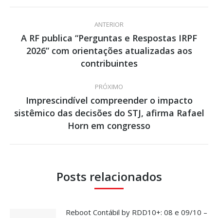
Navegação
ANTERIOR
de
A RF publica “Perguntas e Respostas IRPF
2026” com orientações atualizadas aos
Post
post:
anterior:
contribuintes
PRÓXIMO
Imprescindível compreender o impacto
sistêmico das decisões do STJ, afirma Rafael
Próximo
post:
Horn em congresso
Posts relacionados
Reboot Contábil by RDD10+: 08 e 09/10 –