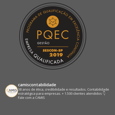
in
in
in
in
new
new
new
new
window
window
window
window
camiscontabilidade
38 anos de ética, credibilidade e resultados.
Contabilidade
estratégica para empresas.
+ 1.500 clientes atendidos
👇
Fale com a CAMIS