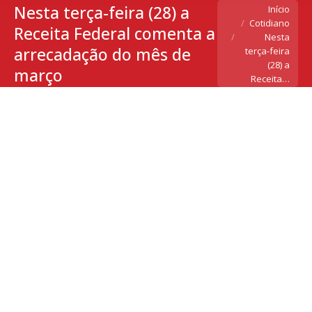
Nesta terça-feira (28) a
Você está aqui:
Início
Cotidiano
Receita Federal comenta a
Nesta
arrecadação do mês de
terça-feira
(28) a
março
Receita…