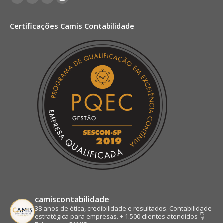
Facebook
Twitter
Rss
Instagram
page
page
page
page
Certificações Camis Contabilidade
opens
opens
opens
opens
in
in
in
in
new
new
new
new
window
window
window
window
camiscontabilidade
38 anos de ética, credibilidade e resultados.
Contabilidade
estratégica para empresas.
+ 1.500 clientes atendidos
👇