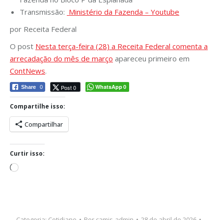
Transmissão:
Ministério da Fazenda – Youtube
por Receita Federal
O post
Nesta terça-feira (28) a Receita Federal comenta a
arrecadação do mês de março
apareceu primeiro em
ContNews
.
WhatsApp
Post 0
Share
0
0
Compartilhe isso:
Compartilhar
Curtir isso:
Carregando...
Categoria:
Cotidiano
Por
camis-admin
28 de abril de 2026