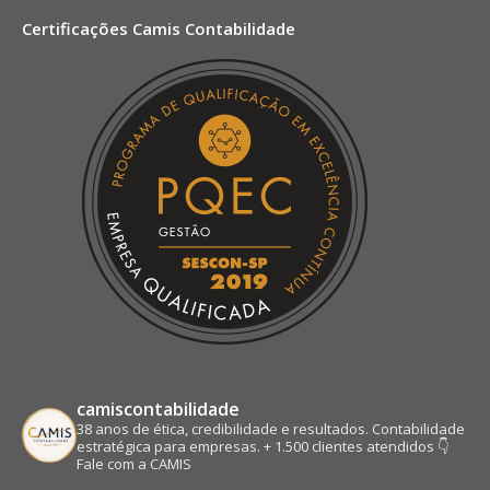
page
page
page
page
Certificações Camis Contabilidade
opens
opens
opens
opens
in
in
in
in
new
new
new
new
window
window
window
window
camiscontabilidade
38 anos de ética, credibilidade e resultados.
Contabilidade
estratégica para empresas.
+ 1.500 clientes atendidos
👇
Fale com a CAMIS