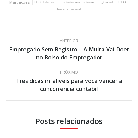
Marcações:
Contabilidade
contratar um contador
e_Social
INSS
Receita Federal
Navegação
ANTERIOR
de
Empregado Sem Registro – A Multa Vai Doer
Post
no Bolso do Empregador
post:
anterior:
PRÓXIMO
Três dicas infalíveis para você vencer a
Próximo
concorrência contábil
post:
Posts relacionados