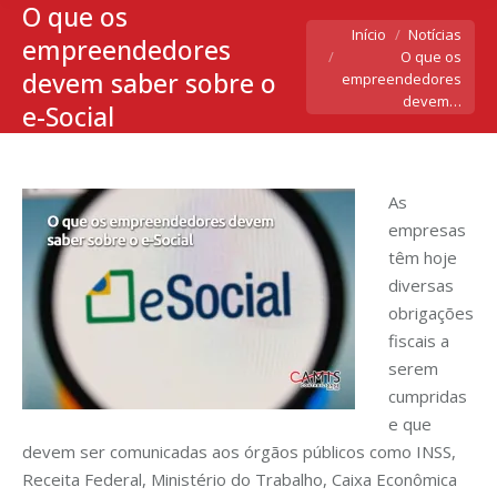
O que os
Você está aqui:
Início
Notícias
empreendedores
O que os
devem saber sobre o
empreendedores
devem…
e-Social
As
empresas
têm hoje
diversas
obrigações
fiscais a
serem
cumpridas
e que
devem ser comunicadas aos órgãos públicos como INSS,
Receita Federal, Ministério do Trabalho, Caixa Econômica