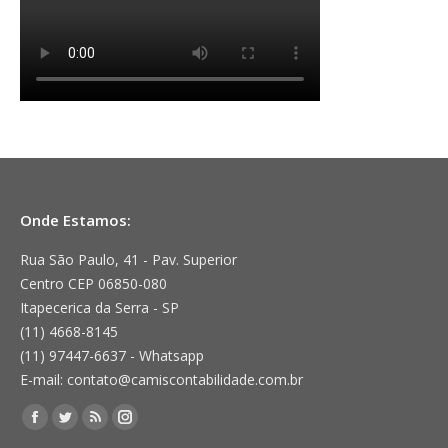
Onde Estamos:
Rua São Paulo, 41 - Pav. Superior
Centro CEP 06850-080
Itapecerica da Serra - SP
(11) 4668-8145
(11) 97447-6637 - Whatsapp
E-mail: contato@camiscontabilidade.com.br
Encontre-nos em:
Facebook
Twitter
Rss
Instagram